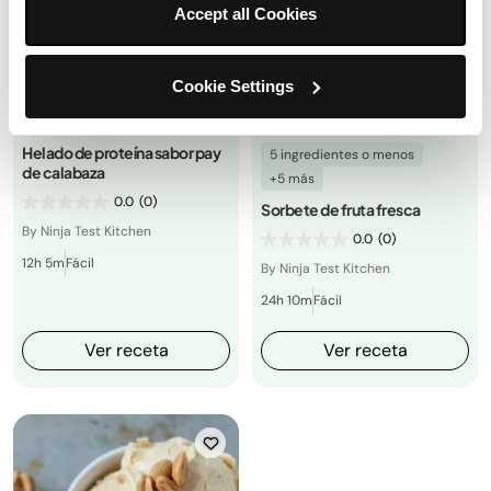
Accept all Cookies
Cookie Settings
Helado de proteína sabor pay
5 ingredientes o menos
de calabaza
+5 más
0.0
(0)
Sorbete de fruta fresca
By Ninja Test Kitchen
0.0
(0)
12h 5m
Fácil
By Ninja Test Kitchen
24h 10m
Fácil
Ver receta
Ver receta