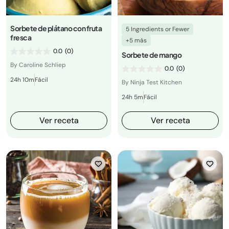
Sorbete de plátano con fruta
5 Ingredients or Fewer
fresca
+5 más
0.0
(0)
Sorbete de mango
By Caroline Schliep
0.0
(0)
24h 10m
Fácil
By Ninja Test Kitchen
24h 5m
Fácil
Ver receta
Ver receta