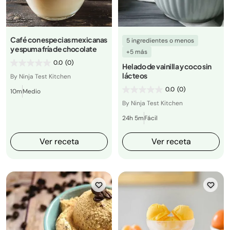
Café con especias mexicanas
5 ingredientes o menos
y espuma fría de chocolate
+5 más
0.0
(0)
Helado de vainilla y coco sin
lácteos
By Ninja Test Kitchen
0.0
(0)
10m
Medio
By Ninja Test Kitchen
24h 5m
Fácil
Ver receta
Ver receta