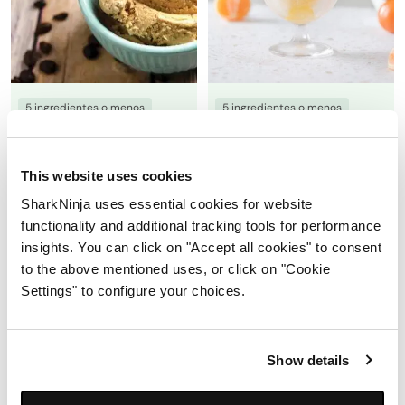
5 ingredientes o menos
5 ingredientes o menos
+3 más
+6 más
Helado de café sin lácteos
Sorbete de mandarina
This website uses cookies
0.0
(0)
0.0
(0)
By Ninja Test Kitchen
By Ninja Test Kitchen
SharkNinja uses essential cookies for website
functionality and additional tracking tools for performance
24h 5m
Fácil
24h 1m
Fácil
insights. You can click on "Accept all cookies" to consent
Ver receta
Ver receta
to the above mentioned uses, or click on "Cookie
Settings" to configure your choices.
Show details