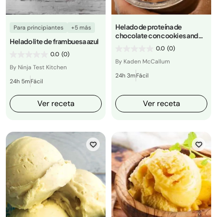
Helado de proteína de
Para principiantes
+5 más
chocolate con cookies and
Helado lite de frambuesa azul
cream
0.0
(0)
0.0
(0)
By Kaden McCallum
By Ninja Test Kitchen
24h 3m
Fácil
24h 5m
Fácil
Ver receta
Ver receta