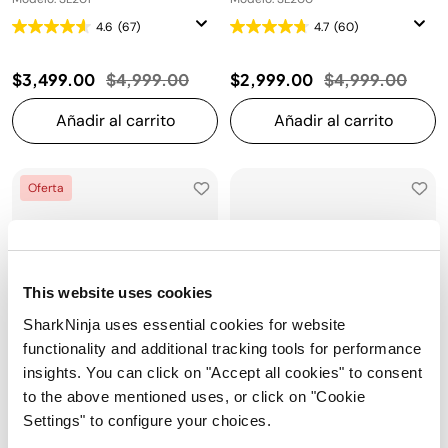
4.6
(67)
4.7
(60)
Precio reducido de
a
Precio reducido
a
$3,499.00
$4,999.00
$2,999.00
$4,999.00
Añadir al carrito
Añadir al carrito
Oferta
This website uses cookies
SharkNinja uses essential cookies for website
functionality and additional tracking tools for performance
insights. You can click on "Accept all cookies" to consent
to the above mentioned uses, or click on "Cookie
Settings" to configure your choices.