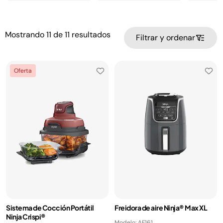
Mostrando
11
de
11
resultados
Filtrar y ordenar
Oferta
Sistema de Cocción Portátil
Freidora de aire Ninja® Max XL
Ninja Crispi®
Modelo: AF161