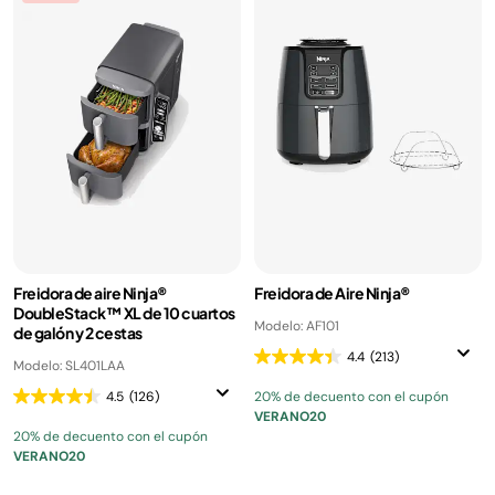
Freidora de aire Ninja®
Freidora de Aire Ninja®
DoubleStack™ XL de 10 cuartos
Modelo: AF101
de galón y 2 cestas
4.4
(213)
Modelo: SL401LAA
4.5
(126)
20% de decuento con el cupón
VERANO20
20% de decuento con el cupón
VERANO20