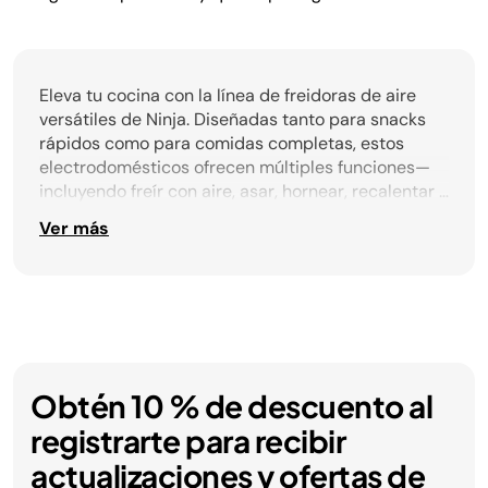
Eleva tu cocina con la línea de freidoras de aire
versátiles de Ninja. Diseñadas tanto para snacks
rápidos como para comidas completas, estos
electrodomésticos ofrecen múltiples funciones—
incluyendo freír con aire, asar, hornear, recalentar y
deshidratar—en un diseño elegante. Algunos
Ver más
modelos cuentan con zonas de cocción dobles o
divisores removibles, permitiendo preparar varios
platillos al mismo tiempo. Con una variedad de
tamaños y funciones disponibles, las freidoras de
aire Ninja se adaptan a todo, desde cocinas
compactas hasta espacios para familias grandes.
Obtén 10 % de descuento al
registrarte para recibir
actualizaciones y ofertas de