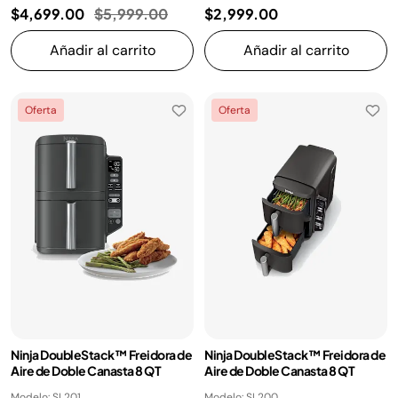
Precio reducido de
a
$4,699.00
$5,999.00
$2,999.00
Añadir al carrito
Añadir al carrito
Oferta
Oferta
Ninja DoubleStack™ Freidora de
Ninja DoubleStack™ Freidora de
Aire de Doble Canasta 8 QT
Aire de Doble Canasta 8 QT
Modelo: SL201
Modelo: SL200