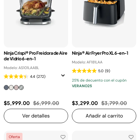
Ninja Crispi® Pro Freidora de Aire
Ninja® Air Fryer Pro XL 6-en-1
de Vidrio 6-en-1
Modelo: AF181LAA
Modelo: AS101LAABL
5.0
(9)
4.4
(272)
25% de decuento con el cupón
VERANO25
Precio reducido de
a
Precio reducido
a
$5,999.00
$6,999.00
$3,299.00
$3,799.00
Ver detalles
Añadir al carrito
Oferta