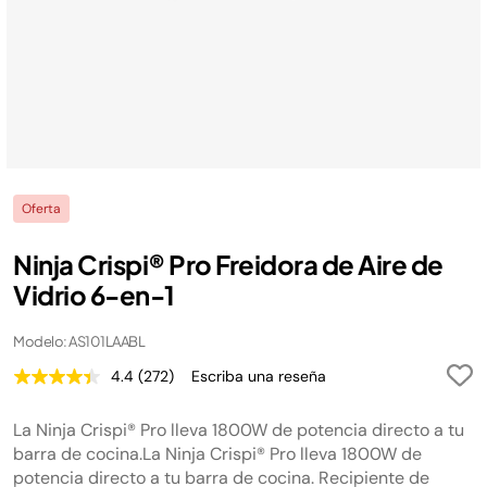
Oferta
Ninja Crispi® Pro Freidora de Aire de
Vidrio 6-en-1
Modelo: AS101LAABL
4.4
(272)
Escriba una reseña
Lea
272
reseñas.
La Ninja Crispi® Pro lleva 1800W de potencia directo a tu
Enlace
en
barra de cocina.La Ninja Crispi® Pro lleva 1800W de
la
potencia directo a tu barra de cocina. Recipiente de