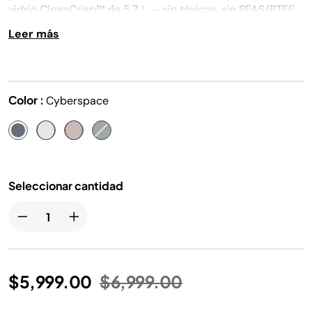
misma
vidrio CleanCrisp™ de 5.7 L — sin tóxicos, sin PFAS/PTFE.
página.
Leer más
Color :
Cyberspace
Seleccionar cantidad
Precio reducido de
a
$5,999.00
$6,999.00