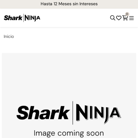
¡Envíos GRATIS de 1-3 días en todo el país!
0
Inicio