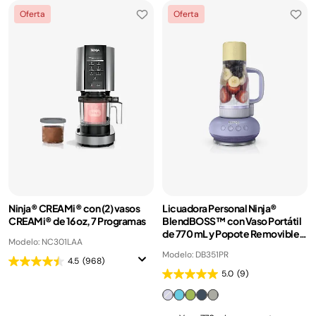
Oferta
Oferta
Ninja® CREAMi® con (2) vasos
Licuadora Personal Ninja®
CREAMi® de 16 oz, 7 Programas
BlendBOSS™ con Vaso Portátil
de 770 mL y Popote Removible,
Modelo: NC301LAA
1200 W, 3 Programas Auto-iQ®
Modelo: DB351PR
4.5
(968)
5.0
(9)