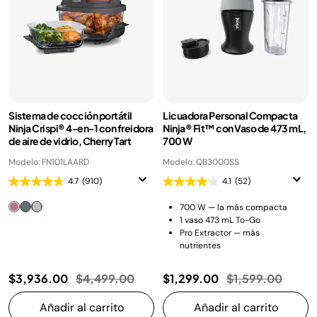
Sistema de cocción portátil
Licuadora Personal Compacta
Ninja Crispi® 4-en-1 con freidora
Ninja® Fit™ con Vaso de 473 mL,
de aire de vidrio, Cherry Tart
700 W
Modelo: FN101LAARD
Modelo: QB3000SS
4.7
(910)
4.1
(52)
700 W — la más compacta
1 vaso 473 mL To-Go
Pro Extractor — más
nutrientes
Precio reducido de
a
Precio reducido
a
$3,936.00
$4,499.00
$1,299.00
$1,599.00
Añadir al carrito
Añadir al carrito