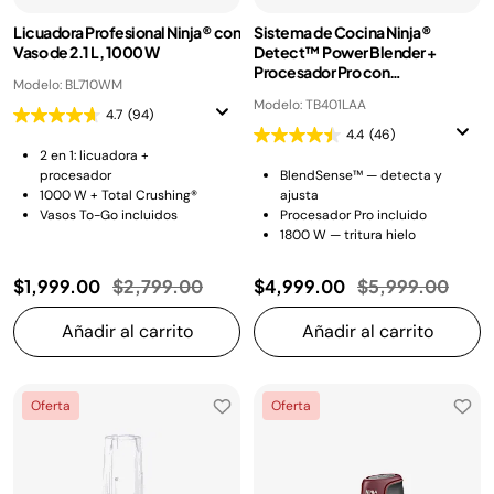
Licuadora Profesional Ninja® con
Sistema de Cocina Ninja®
Vaso de 2.1 L, 1000 W
Detect™ Power Blender +
Procesador Pro con
Modelo: BL710WM
BlendSense™, Vaso de 2.1 L,
Modelo: TB401LAA
1800 W
4.7
(94)
4.4
(46)
2 en 1: licuadora +
procesador
BlendSense™ — detecta y
1000 W + Total Crushing®
ajusta
Vasos To-Go incluidos
Procesador Pro incluido
1800 W — tritura hielo
Precio reducido de
a
Precio reducido
a
$1,999.00
$2,799.00
$4,999.00
$5,999.00
Añadir al carrito
Añadir al carrito
Oferta
Oferta