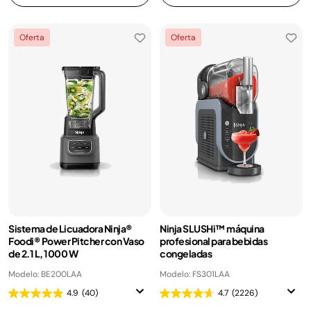
Oferta
Oferta
Sistema de Licuadora Ninja®
Ninja SLUSHi™ máquina
Foodi® Power Pitcher con Vaso
profesional para bebidas
de 2.1 L, 1000 W
congeladas
Modelo: BE200LAA
Modelo: FS301LAA
4.9
(40)
4.7
(2226)