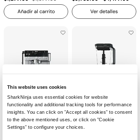
Añadir al carrito
Ver detalles
This website uses cookies
SharkNinja uses essential cookies for website
functionality and additional tracking tools for performance
insights. You can click on "Accept all cookies" to consent
Ninja Luxe™ Café Premier
Licuadora Ninja® Professional
to the above mentioned uses, or click on "Cookie
Cafetera de Espresso
Plus™ con Auto-iQ®, Vaso de 2.1
Settings" to configure your choices.
L, 1400 W
Modelo: ES601
Modelo: BN701LAA