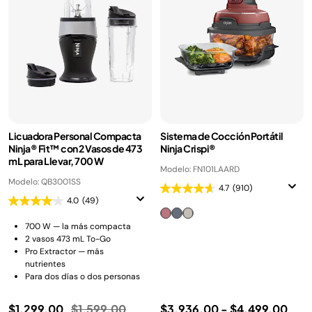
Licuadora Personal Compacta
Sistema de Cocción Portátil
Ninja® Fit™ con 2 Vasos de 473
Ninja Crispi®
mL para Llevar, 700 W
Modelo: FN101LAARD
Modelo: QB3001SS
4.7
(910)
4.0
(49)
700 W — la más compacta
2 vasos 473 mL To-Go
Pro Extractor — más
nutrientes
Para dos días o dos personas
Precio reducido de
a
$1,299.00
$1,599.00
$3,936.00
-
$4,499.00