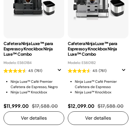
Cafetera Ninja Luxe™ para
Cafetera Ninja Luxe™ para
Espresso y Knockbox Ninja
Espresso y Knockbox Ninja
Luxe™ Combo
Luxe™ Combo
Modelo: ES601B4
Modelo: ES601B2
4.5
(761)
4.5
(761)
Ninja Luxe™ Café Premier
Ninja Luxe™ Café Premier
Cafetera de Espresso, Negro
Cafetera de Espresso
Ninja Luxe™ Knockbox
Ninja Luxe™ Knockbox
Precio reducido de
a
Precio reducid
a
$11,999.00
$17,588.00
$12,099.00
$17,588.00
Ver detalles
Ver detalles