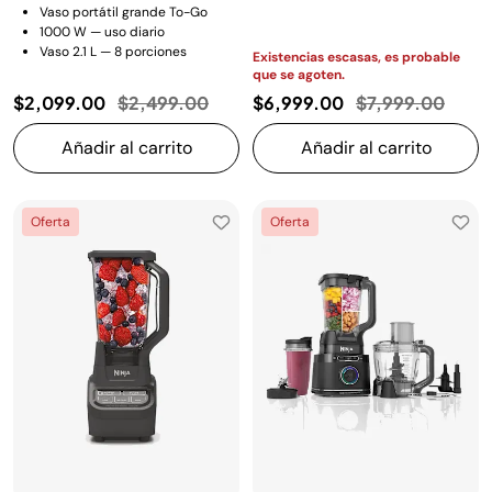
Vaso portátil grande To-Go
1000 W — uso diario
Vaso 2.1 L — 8 porciones
Existencias escasas, es probable
que se agoten.
Precio reducido de
a
Precio reducido
a
$2,099.00
$2,499.00
$6,999.00
$7,999.00
Añadir al carrito
Añadir al carrito
Oferta
Oferta