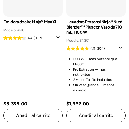
Freidora de aire Ninja® Max XL
Licuadora Personal Ninja® Nutri-
Blender™ Plus con Vaso de 710
Modelo: AF161
mL, 1100 W
4.4
(307)
Modelo: BN301
4.9
(104)
1100 W — más potente que
BN300
Pro Extractor — más
nutrientes
2 vasos To-Go incluidos
Sin vaso grande — menos
espacio
$3,399.00
$1,999.00
Añadir al carrito
Añadir al carrito