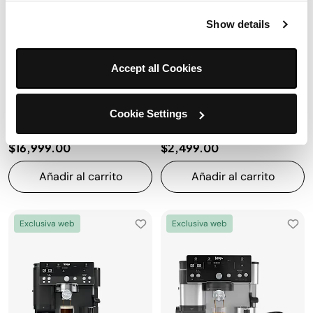
4.5
(761)
4.5
(68)
Show details
Auto-iQ® — mezcla
Preparación 3 en 1
automática
DualFroth manos libres
Accept all Cookies
1400 W — tritura hielo
Molino de 25 niveles
Vaso 2.1 L — 8 porciones
Dosificación por peso
Autocalibrado Barista
Cookie Settings
Assist™
$16,999.00
$2,499.00
Añadir al carrito
Añadir al carrito
Exclusiva web
Exclusiva web