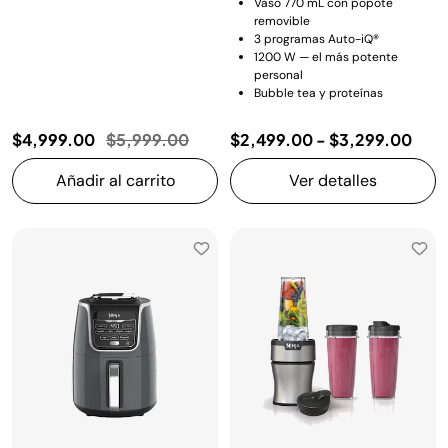
Vaso 770 mL con popote
removible
3 programas Auto-iQ®
1200 W — el más potente
personal
Bubble tea y proteínas
Precio reducido de
a
$4,999.00
$5,999.00
$2,499.00
-
$3,299.00
Añadir al carrito
Ver detalles