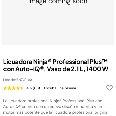
Licuadora Ninja® Professional Plus™
con Auto-iQ®, Vaso de 2.1 L, 1400 W
Modelo: BN701LAA
4.5
(68)
Escriba una reseña
Lea
68
reseñas.
La licuadora profesional Ninja® Professional Plus con
Enlace
en
Auto-iQ® cuenta con un nuevo diseño moderno y un
la
motor más potente que la licuadora profesional original
misma