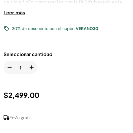
de Ninja.* *En comparación con la BL610, basado en la
página.
potencia operativa.
Leer más
30% de descuento con el cupón
VERANO30
Seleccionar cantidad
$2,499.00
Envío gratis