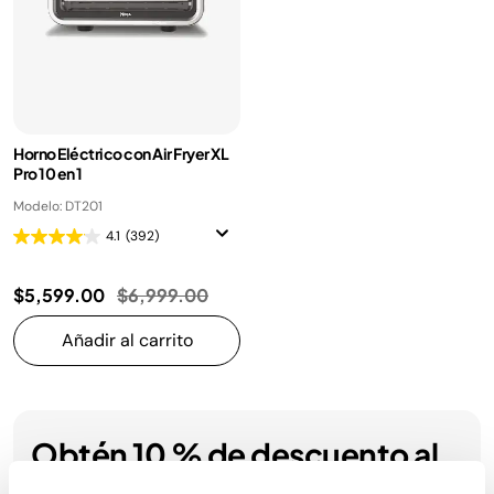
Horno Eléctrico con Air Fryer XL
Pro 10 en 1
Modelo: DT201
4.1
(392)
Precio reducido de
a
$5,599.00
$6,999.00
Añadir al carrito
Obtén 10 % de descuento al
registrarte para recibir