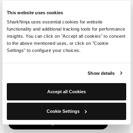
actualizaciones y ofertas de
This website uses cookies
SharkNinja.
SharkNinja uses essential cookies for website
functionality and additional tracking tools for performance
Ingresa tu correo electrónico
insights. You can click on "Accept all cookies" to consent
to the above mentioned uses, or click on "Cookie
Settings" to configure your choices.
Acepto recibir correos electrónicos sobre productos y
ofertas de SharkNinja y acepto los
Términos de
uso
. Entiende que puede darse de baja en cualquier
Show details
momento
*
Para obtener información sobre cómo procesamos y
Accept all Cookies
protegemos su información personal, visite nuestra política
de privacidad
aquí
.
Cookie Settings
Registrarse