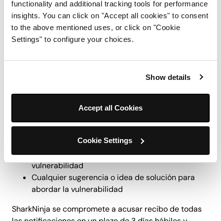
functionality and additional tracking tools for performance
confirmado que la vulnerabilidad ha sido subsanada o
insights. You can click on "Accept all cookies" to consent
haya autorizado su divulgación pública por escrito
to the above mentioned uses, or click on "Cookie
Reportar una vulnerabilidad
Settings" to configure your choices.
Por favor, envíe un correo electrónico
a
privacy@sharkninja.com
para reportar una
vulnerabilidad. Para ayudarnos a clasificar y priorizar
Show details
los envíos, recomendamos que su informe incluya:
Cuándo se identificó la vulnerabilidad o el
Accept all Cookies
problema
Describa el sistema o producto en el que se
Cookie Settings
descubrió la vulnerabilidad
Describa los pasos necesarios para reproducir la
vulnerabilidad
Cualquier sugerencia o idea de solución para
abordar la vulnerabilidad
SharkNinja se compromete a acusar recibo de todas
las notificaciones en un plazo de 3 días hábiles y