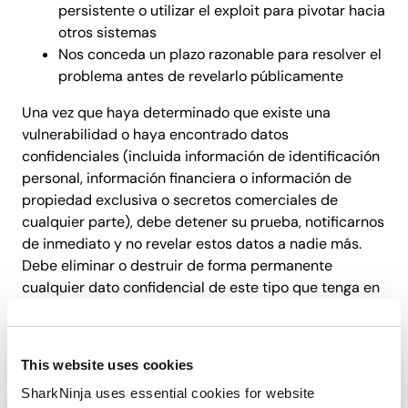
persistente o utilizar el exploit para pivotar hacia
otros sistemas
Nos conceda un plazo razonable para resolver el
problema antes de revelarlo públicamente
Una vez que haya determinado que existe una
vulnerabilidad o haya encontrado datos
confidenciales (incluida información de identificación
personal, información financiera o información de
propiedad exclusiva o secretos comerciales de
cualquier parte), debe detener su prueba, notificarnos
de inmediato y no revelar estos datos a nadie más.
Debe eliminar o destruir de forma permanente
cualquier dato confidencial de este tipo que tenga en
su poder tan pronto como sea posible después de
notificarlo a SharkNinja, y certificar dicha destrucción
si se le solicita. Usted se compromete a mantener la
This website uses cookies
confidencialidad de todos los detalles de cualquier
SharkNinja uses essential cookies for website
vulnerabilidad descubierta hasta que SharkNinja haya