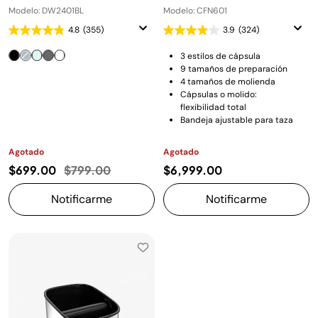
Modelo: DW2401BL
Modelo: CFN601
4.8
(355)
3.9
(324)
3 estilos de cápsula
9 tamaños de preparación
4 tamaños de molienda
Cápsulas o molido:
flexibilidad total
Bandeja ajustable para taza
Agotado
Agotado
Precio reducido de
a
$699.00
$799.00
$6,999.00
Notificarme
Notificarme