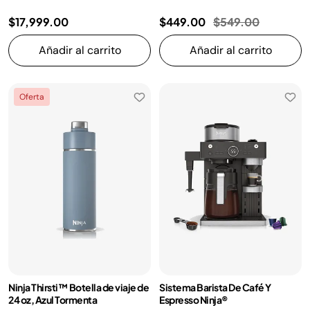
Precio reducido d
a
$17,999.00
$449.00
$549.00
Añadir al carrito
Añadir al carrito
Oferta
Ninja Thirsti™ Botella de viaje de
Sistema Barista De Café Y
24 oz, Azul Tormenta
Espresso Ninja®