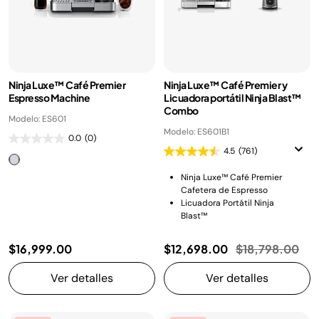
Ninja Luxe™ Café Premier
Ninja Luxe™ Café Premier y
Espresso Machine
Licuadora portátil Ninja Blast™
Combo
Modelo: ES601
Modelo: ES601B1
0.0
(0)
4.5
(761)
Ninja Luxe™ Café Premier
Cafetera de Espresso
Licuadora Portátil Ninja
Blast™
Precio reducid
a
$16,999.00
$12,698.00
$18,798.00
Ver detalles
Ver detalles