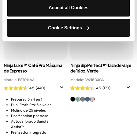
Accept all Cookies
Cookie Settings
Ninja Luxe™ Café Pro Máquina
Ninja Sip Perfect™ Taza de viaje
de Espresso
de 16 oz, Verde
Modelo: ES701LAA
Modelo: DW1603GN
4.5
(440)
4.5
(179)
Preparación 4 en 1
Dual Froth Pro: 5 niveles
Molino de 25 niveles
Dosificación por peso
Autocalibrado Barista
Assist™
Prensador integrado