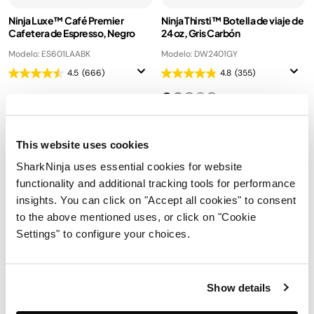
Ninja Luxe™ Café Premier
Ninja Thirsti™ Botella de viaje de
Cafetera de Espresso, Negro
24 oz, Gris Carbón
Modelo: ES601LAABK
Modelo: DW2401GY
4.5
(666)
4.8
(355)
Preparación 3 en 1
DualFroth manos libres
Molino de 25 niveles
Dosificación por peso
This website uses cookies
Autocalibrado Barista
Assist™
SharkNinja uses essential cookies for website
functionality and additional tracking tools for performance
Precio reducido d
a
$16,999.00
$699.00
$799.00
insights. You can click on "Accept all cookies" to consent
to the above mentioned uses, or click on "Cookie
Añadir al carrito
Añadir al carrito
Settings" to configure your choices.
Oferta
Show details