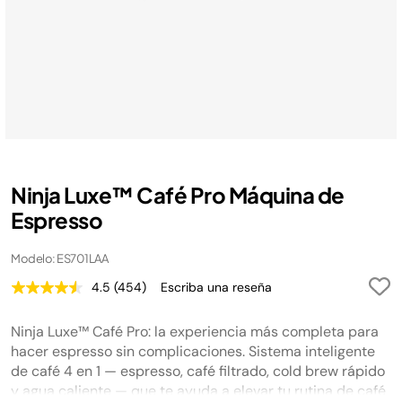
Ninja Luxe™ Café Pro Máquina de
Espresso
Modelo: ES701LAA
4.5
(454)
Escriba una reseña
Lea
454
reseñas.
Ninja Luxe™ Café Pro: la experiencia más completa para
Enlace
en
hacer espresso sin complicaciones. Sistema inteligente
la
de café 4 en 1 — espresso, café filtrado, cold brew rápido
misma
y agua caliente — que te ayuda a elevar tu rutina de café
página.