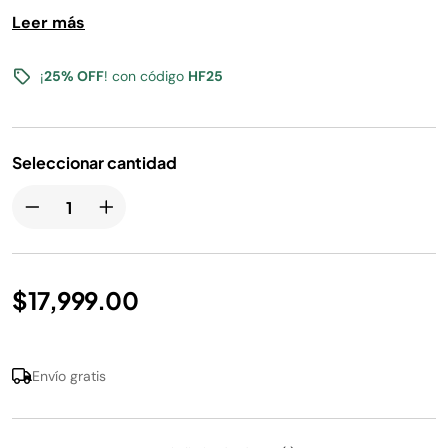
y crear bebidas con calidad de cafetería en casa.
Leer más
¡
25% OFF
! con código
HF25
Seleccionar cantidad
$17,999.00
Envío gratis