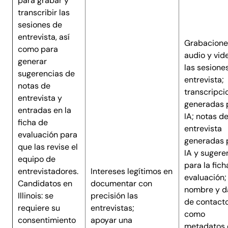
para grabar y
transcribir las
sesiones de
entrevista, así
Grabacione
como para
audio y vid
generar
las sesione
sugerencias de
entrevista;
notas de
transcripci
entrevista y
generadas 
entradas en la
IA; notas d
ficha de
entrevista
evaluación para
generadas 
que las revise el
IA y sugere
equipo de
para la fich
entrevistadores.
Intereses legítimos en
evaluación;
Candidatos en
documentar con
nombre y d
Illinois: se
precisión las
de contact
requiere su
entrevistas;
como
consentimiento
apoyar una
metadatos 