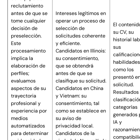
reclutamiento
antes de que se
Intereses legítimos en
tome cualquier
operar un proceso de
El contenid
decisión de
selección de
su CV, su
preselección.
solicitudes coherente
historial lab
Este
y eficiente.
sus
procesamiento
Candidatos en Illinois:
calificacion
implica la
su consentimiento,
habilidades
elaboración de
que se obtendrá
como los
perfiles;
antes de que se
presentó en
evaluamos
clasifique su solicitud.
solicitud.
aspectos de su
Candidatos en China
Resultados
trayectoria
y Vietnam: su
clasificació
profesional y
consentimiento, tal
categorías
experiencia por
como se establece en
generados 
medios
su aviso de
IA y
automatizados
privacidad local.
razonamien
para determinar
Candidatos de la
compatibil