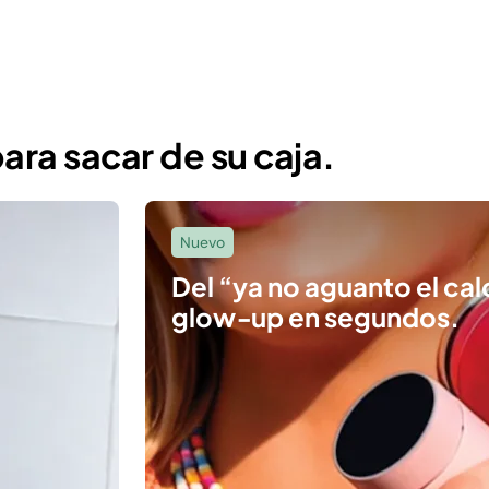
para sacar de su caja.
Nuevo
Del “ya no aguanto el calo
glow‑up en segundos.