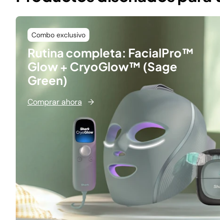
Combo exclusivo
Rutina completa: FacialPro™
Glow + CryoGlow™ (Sage
Green)
Comprar ahora
→