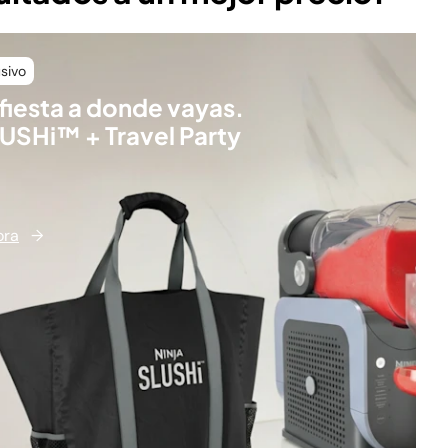
sivo
 fiesta a donde vayas.
LUSHi™ + Travel Party
ora
→