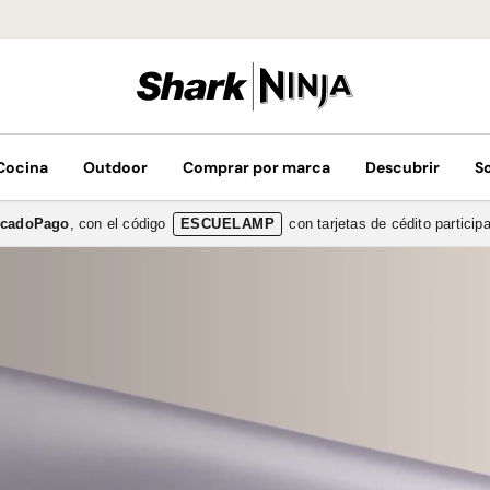
Hasta 12 Meses
Cocina
Outdoor
Comprar por marca
Descubrir
S
rcadoPago
, con el código
ESCUELAMP
con tarjetas de cédito partici