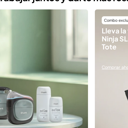
Combo exclu
Lleva la
Ninja S
Tote
Comprar ah