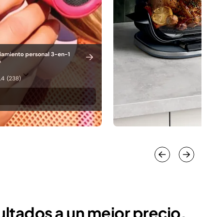
iamiento personal 3-en-1
™
.4
(238)
ultados a un mejor precio.