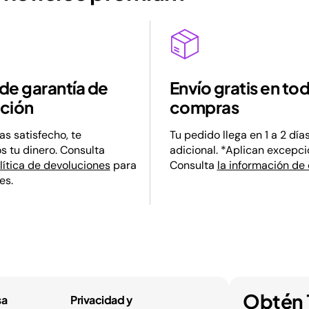
 de garantía de
Envío gratis en to
ción
compras
as satisfecho, te
Tu pedido llega en 1 a 2 día
 tu dinero. Consulta
adicional. *Aplican excepci
lítica de devoluciones
para
Consulta
la información de 
es.
Obtén 
sa
Privacidad y