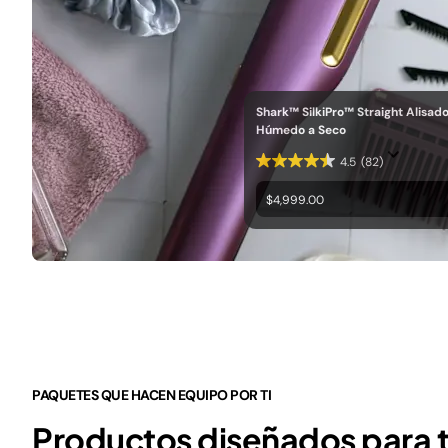
Shark™ SilkiPro™ Straight Alisad
Húmedo a Seco
4.5
(82)
$4,999.00
PAQUETES QUE HACEN EQUIPO POR TI
Productos diseñados para tr