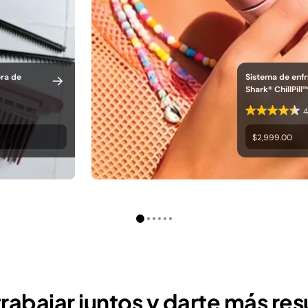
ora de
Sistema de enfr
Shark® ChillPill
4
$2,999.00
abajar juntos y darte más res