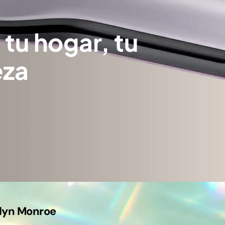
tu hogar, tu
eza
ilyn Monroe