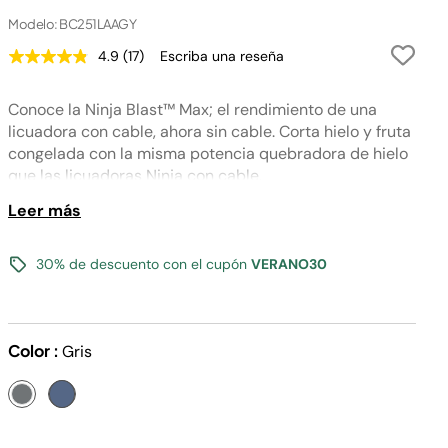
Modelo: BC251LAAGY
4.9
(17)
Escriba una reseña
Lea
17
reseñas.
Conoce la Ninja Blast™ Max; el rendimiento de una
Enlace
en
licuadora con cable, ahora sin cable. Corta hielo y fruta
la
congelada con la misma potencia quebradora de hielo
misma
página.
que las licuadoras Ninja con cable.
Leer más
30% de descuento con el cupón
VERANO30
Color :
Gris