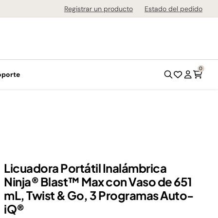
de 1-3 días en todo el país!
Registrar un producto
Estado del pedido
0
oporte
Licuadora Portátil Inalámbrica
Ninja® Blast™ Max con Vaso de 651
mL, Twist & Go, 3 Programas Auto-
iQ®