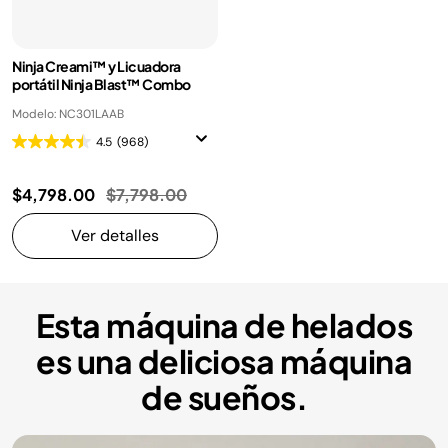
Ninja Creami™ y Licuadora
portátil Ninja Blast™ Combo
Modelo: NC301LAAB
4.5
(968)
Precio reducido de
a
$4,798.00
$7,798.00
Ver detalles
Esta máquina de helados
es una deliciosa máquina
de sueños.