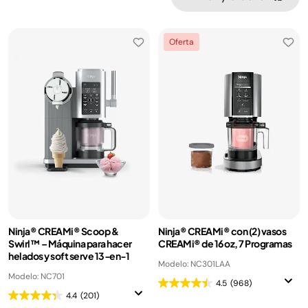
Oferta
Ninja® CREAMi® Scoop &
Ninja® CREAMi® con (2) vasos
Swirl™ – Máquina para hacer
CREAMi® de 16 oz, 7 Programas
helados y soft serve 13‑en‑1
Modelo: NC301LAA
Modelo: NC701
4.5
(968)
4.4
(201)