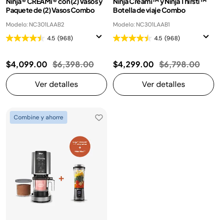
Ninja® CREAMi® con (2) Vasos y
Ninja Creami™ y Ninja Thirsti™
Paquete de (2) Vasos Combo
Botella de viaje Combo
Modelo: NC301LAAB2
Modelo: NC301LAAB1
4.5
(968)
4.5
(968)
Precio reducido de
a
Precio reducido
a
$4,099.00
$6,398.00
$4,299.00
$6,798.00
Ver detalles
Ver detalles
Combine y ahorre