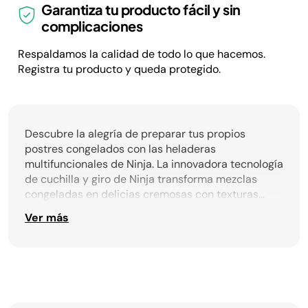
Garantiza tu producto fácil y sin
complicaciones
Respaldamos la calidad de todo lo que hacemos.
Registra tu producto y queda protegido.
Descubre la alegría de preparar tus propios
postres congelados con las heladeras
multifuncionales de Ninja. La innovadora tecnología
de cuchilla y giro de Ninja transforma mezclas
congeladas en delicias cremosas con texturas
personalizables. Los programas preestablecidos y
Ver más
las versátiles opciones para añadir ingredientes
(como frutas, nueces o galletas trituradas) te
permiten crear tu postre único. DQjXnd