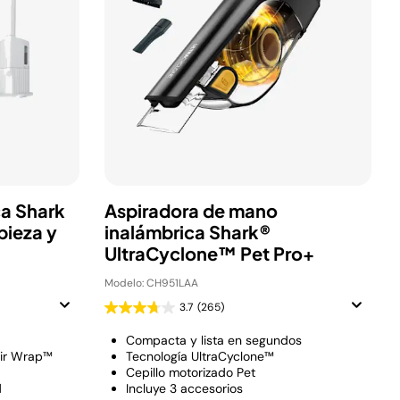
ca Shark
Aspiradora de mano
pieza y
inalámbrica Shark®
UltraCyclone™ Pet Pro+
Modelo: CH951LAA
3.7
(265)
Compacta y lista en segundos
air Wrap™
Tecnología UltraCyclone™
Cepillo motorizado Pet
d
Incluye 3 accesorios