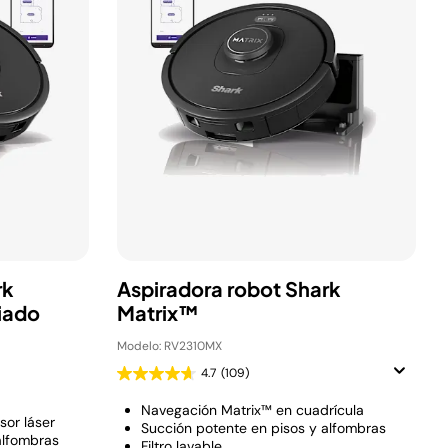
rk
Aspiradora robot Shark
iado
Matrix™
Modelo: RV2310MX
4.7
(109)
Navegación Matrix™ en cuadrícula
or láser
Succión potente en pisos y alfombras
alfombras
Filtro lavable