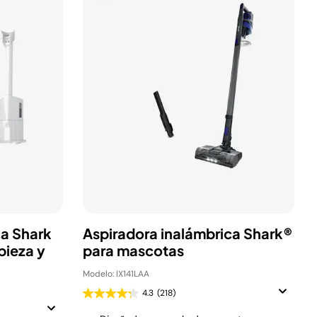
ca Shark
Aspiradora inalámbrica Shark®
pieza y
para mascotas
Modelo: IX141LAA
4.3
(218)