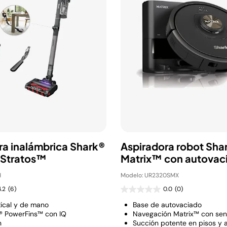
ra inalámbrica Shark®
Aspiradora robot Sha
 Stratos™
Matrix™ con autovac
H
Modelo: UR2320SMX
4.2
(6)
0.0
(0)
ical y de mano
Base de autovaciado
® PowerFins™ con IQ
Navegación Matrix™ con sens
n
Succión potente en pisos y 