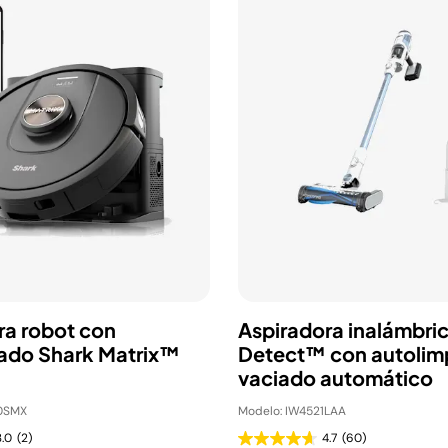
ra robot con
Aspiradora inalámbri
ado Shark Matrix™
Detect™ con autolim
vaciado automático
0SMX
Modelo: IW4521LAA
3.0
(2)
4.7
(60)