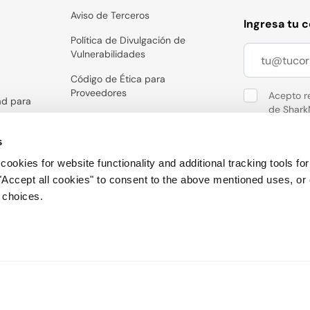
Aviso de Terceros
Ingresa tu 
Política de Divulgación de
Vulnerabilidades
Código de Ética para
Proveedores
Acepto re
ad para
de Shark
Reciclaje
puede da
s
Para obtener 
cookies for website functionality and additional tracking tools f
información pe
 "Accept all cookies" to consent to the above mentioned uses, or
r choices.
Síguenos: