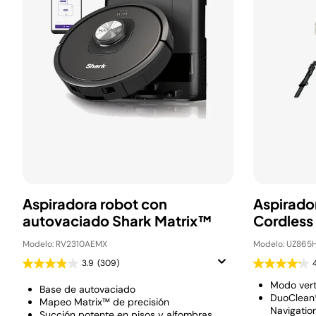
Aspiradora robot con
Aspirado
autovaciado Shark Matrix™
Cordless
Modelo: RV2310AEMX
Modelo: UZ865
3.9
(309)
Modo vert
Base de autovaciado
DuoClean
Mapeo Matrix™ de precisión
Navigatio
Succión potente en pisos y alfombras