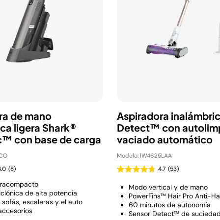
ra de mano
Aspiradora inalámbri
ca ligera Shark®
Detect™ con autolim
™ con base de carga
vaciado automático
1CO
Modelo: IW4625LAA
4.0
(8)
4.7
(53)
tracompacto
Modo vertical y de mano
iclónica de alta potencia
PowerFins™ Hair Pro Anti-H
 sofás, escaleras y el auto
60 minutos de autonomía
 accesorios
Sensor Detect™ de sucieda