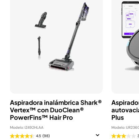
Aspiradora inalámbrica Shark®
Aspirado
Vertex™ con DuoClean®
autovaci
PowerFins™ Hair Pro
Plus
Modelo: IZ492HLAA
Modelo: UR236
4.5
(98)