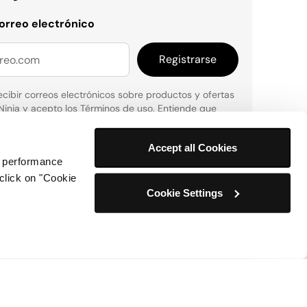
correo electrónico
Registrarse
cibir correos electrónicos sobre productos y ofertas
Ninja y acepto los
Términos de uso
. Entiende que
rse de baja en cualquier momento
*
información sobre cómo procesamos y protegemos su
Accept all Cookies
or performance
rsonal, visite nuestra política de privacidad
aquí
.
 click on "Cookie
Cookie Settings