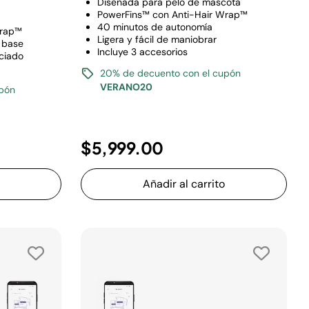
Diseñada para pelo de mascota
PowerFins™ con Anti-Hair Wrap™
40 minutos de autonomía
Wrap™
Ligera y fácil de maniobrar
a base
Incluye 3 accesorios
ciado
20% de decuento con el cupón
VERANO20
upón
$5,999.00
Añadir al carrito