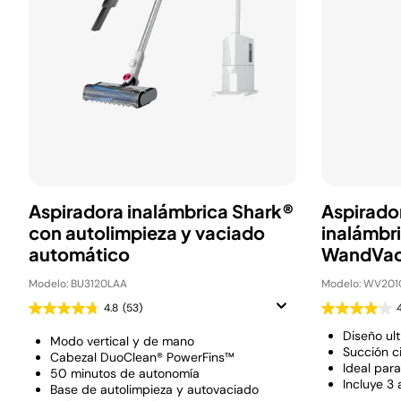
Aspiradora inalámbrica Shark®
Aspirado
con autolimpieza y vaciado
inalámbri
automático
WandVac
Modelo: BU3120LAA
Modelo: WV20
4.8
(53)
Diseño ul
Modo vertical y de mano
Succión c
Cabezal DuoClean® PowerFins™
Ideal para
50 minutos de autonomía
Incluye 3
Base de autolimpieza y autovaciado