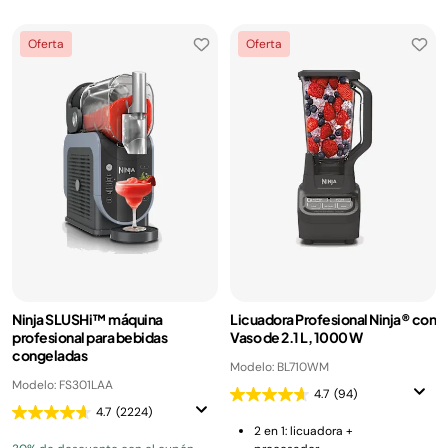
Oferta
Oferta
Ninja SLUSHi™ máquina
Licuadora Profesional Ninja® con
profesional para bebidas
Vaso de 2.1 L, 1000 W
congeladas
Modelo: BL710WM
Modelo: FS301LAA
4.7
(94)
4.7
(2224)
2 en 1: licuadora +