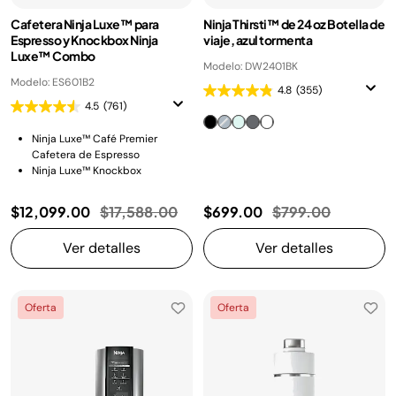
Cafetera Ninja Luxe™ para
Ninja Thirsti™ de 24 oz Botella de
Espresso y Knockbox Ninja
viaje, azul tormenta
Luxe™ Combo
Modelo: DW2401BK
Modelo: ES601B2
4.8
(355)
4.5
(761)
Ninja Luxe™ Café Premier
Cafetera de Espresso
Ninja Luxe™ Knockbox
Precio reducido de
a
Precio reducido d
a
$12,099.00
$17,588.00
$699.00
$799.00
Ver detalles
Ver detalles
Oferta
Oferta