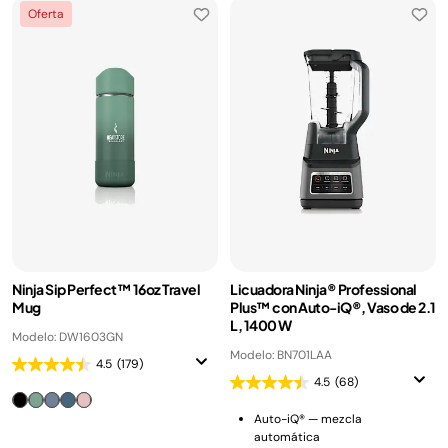
Oferta
Ninja Sip Perfect™ 16oz Travel
Licuadora Ninja® Professional
Mug
Plus™ con Auto-iQ®, Vaso de 2.1
L, 1400 W
Modelo: DW1603GN
Modelo: BN701LAA
4.5
(179)
4.5
(68)
Auto-iQ® — mezcla
automática