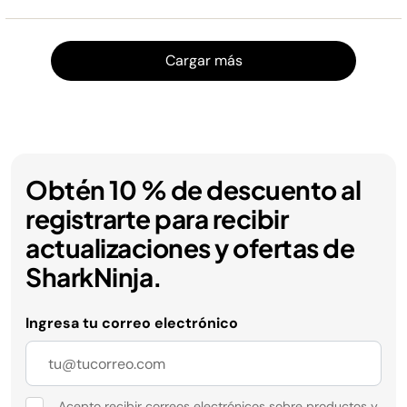
Cargar
Cargar más
Obtén 10 % de descuento al
registrarte para recibir
actualizaciones y ofertas de
SharkNinja.
Ingresa tu correo electrónico
Acepto recibir correos electrónicos sobre productos y