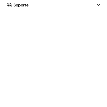
Soporte
Nuestra Empresa
Privacidad y Cumplimiento
Política de privacidad
Ejercer mis derechos
Términos de uso
Términos de Uso de Recetas
Aviso sobre cookies y publicidad