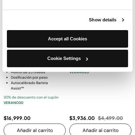
Ninja Luxe™ Café Premier
Sistema de cocción portátil
Show details
Cafetera de Espresso
Ninja Crispi® 4-en-1 con freidora
de aire de vidrio, Cherry Tart
Modelo: ES601
Modelo: FN101LAARD
Accept all Cookies
4.5
(761)
4.7
(910)
Cookie Settings
Preparación 3 en 1
DualFroth manos libres
20% de decuento con el cupón
Molino de 25 niveles
VERANO20
Dosificación por peso
Autocalibrado Barista
Assist™
30% de descuento con el cupón
VERANO30
Precio reducido
a
$16,999.00
$3,936.00
$4,499.00
Añadir al carrito
Añadir al carrito