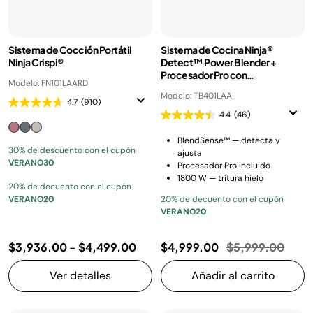
Sistema de Cocción Portátil
Sistema de Cocina Ninja®
Ninja Crispi®
Detect™ Power Blender +
Procesador Pro con
Modelo: FN101LAARD
BlendSense™, Vaso de 2.1 L,
Modelo: TB401LAA
1800 W
4.7
(910)
4.4
(46)
BlendSense™ — detecta y
30% de descuento con el cupón
ajusta
VERANO30
Procesador Pro incluido
1800 W — tritura hielo
20% de decuento con el cupón
VERANO20
20% de decuento con el cupón
VERANO20
Precio reducido
a
$3,936.00
-
$4,499.00
$4,999.00
$5,999.00
Ver detalles
Añadir al carrito