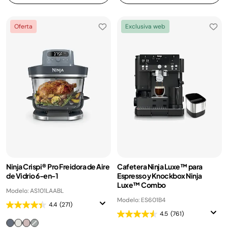
Oferta
Exclusiva web
Ninja Crispi® Pro Freidora de Aire
Cafetera Ninja Luxe™ para
de Vidrio 6-en-1
Espresso y Knockbox Ninja
Luxe™ Combo
Modelo: AS101LAABL
Modelo: ES601B4
4.4
(271)
4.5
(761)