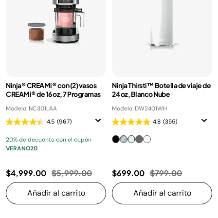
Ninja® CREAMi® con (2) vasos
Ninja Thirsti™ Botella de viaje de
CREAMi® de 16 oz, 7 Programas
24 oz, Blanco Nube
Modelo: NC301LAA
Modelo: DW2401WH
4.5
(967)
4.8
(355)
20% de decuento con el cupón
VERANO20
Precio reducido de
a
Precio reducido d
a
$4,999.00
$5,999.00
$699.00
$799.00
Añadir al carrito
Añadir al carrito