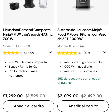
Licuadora Personal Compacta
Sistema de Licuadora Ninja®
Ninja® Fit™ con Vaso de 473 mL,
Foodi® Power Pitcher con Vaso
700 W
de 2.1 L, 1000 W
Modelo: QB3000SS
Modelo: BE200LAA
4.1
(52)
4.9
(40)
700 W — la más compacta
Vaso portátil grande To-Go
1 vaso 473 mL To-Go
1000 W — uso diario
Pro Extractor — más
Vaso 2.1 L — 8 porciones
nutrientes
25% de decuento con el cupón
VERANO25
Precio reducido de
a
Precio reducido
a
$1,299.00
$1,599.00
$2,099.00
$2,499.00
Añadir al carrito
Añadir al carrito