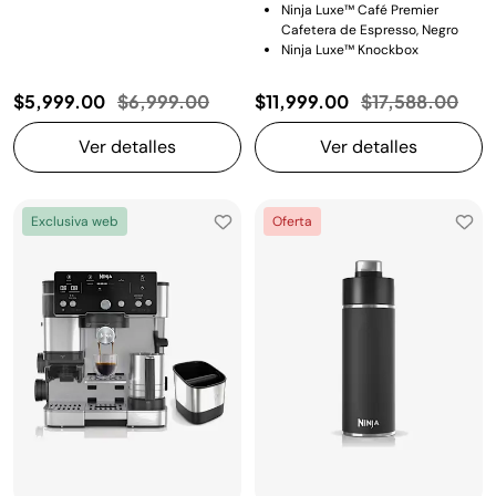
Ninja Luxe™ Café Premier
Cafetera de Espresso, Negro
Ninja Luxe™ Knockbox
Precio reducido de
a
Precio reducid
a
$5,999.00
$6,999.00
$11,999.00
$17,588.00
Ver detalles
Ver detalles
Exclusiva web
Oferta