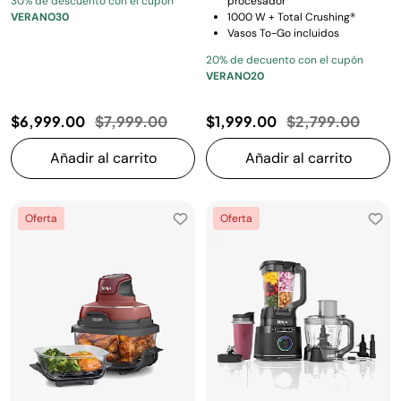
30% de descuento con el cupón
procesador
VERANO30
1000 W + Total Crushing®
Vasos To-Go incluidos
20% de decuento con el cupón
VERANO20
Precio reducido de
a
Precio reducido
a
$6,999.00
$7,999.00
$1,999.00
$2,799.00
Añadir al carrito
Añadir al carrito
Oferta
Oferta