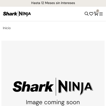
¡Envíos GRATIS de 1-3 días en todo el país!
0
Inicio