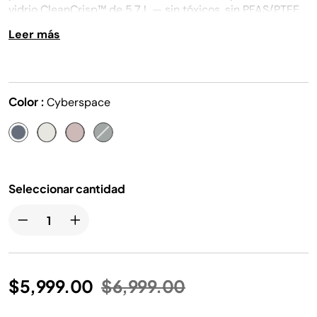
misma
vidrio CleanCrisp™ de 5.7 L — sin tóxicos, sin PFAS/PTFE.
página.
Leer más
Color :
Cyberspace
Seleccionar cantidad
Precio reducido de
a
$5,999.00
$6,999.00