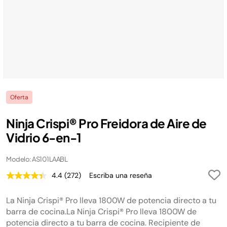
Oferta
Ninja Crispi® Pro Freidora de Aire de
Vidrio 6-en-1
Modelo: AS101LAABL
4.4
(272)
Escriba una reseña
Lea
272
reseñas.
La Ninja Crispi® Pro lleva 1800W de potencia directo a tu
Enlace
en
barra de cocina.La Ninja Crispi® Pro lleva 1800W de
la
potencia directo a tu barra de cocina. Recipiente de