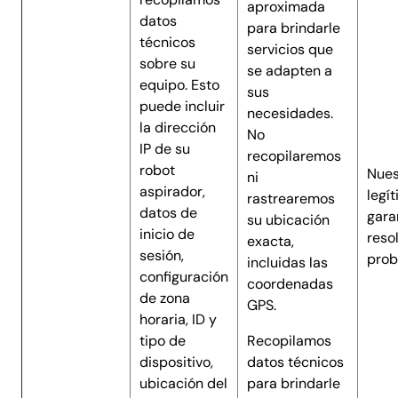
aproximada
datos
para brindarle
técnicos
servicios que
sobre su
se adapten a
equipo. Esto
sus
puede incluir
necesidades.
la dirección
No
IP de su
recopilaremos
robot
Nues
ni
aspirador,
legí
rastrearemos
datos de
garan
su ubicación
inicio de
reso
exacta,
sesión,
prob
incluidas las
configuración
coordenadas
de zona
GPS.
horaria, ID y
tipo de
Recopilamos
dispositivo,
datos técnicos
ubicación del
para brindarle