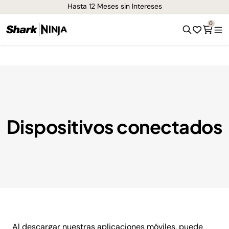
n Intereses
¡Envíos GRATIS de 1-3 días e
0
Dispositivos conectados
Al descargar nuestras aplicaciones móviles, puede