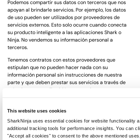
Podemos compartir sus datos con terceros que nos
apoyan al brindarle servicios. Por ejemplo, los datos
de uso pueden ser utilizados por proveedores de
servicios externos. Esto solo ocurre cuando conecta
su producto inteligente a las aplicaciones Shark o
Ninja. No vendemos su información personal a
terceros.
Tenemos contratos con estos proveedores que
estipulan que no pueden hacer nada con su
información personal sin instrucciones de nuestra
parte y que deben prestar sus servicios a través de
métodos seguros. También compartiremos su
información personal si así lo exigen las autoridades
policiales, los organismos reguladores o los asesores
This website uses cookies
legales, o si es necesario para proteger nuestra
propiedad, nuestros intereses y nuestros derechos.
SharkNinja uses essential cookies for website functionality 
additional tracking tools for performance insights. You can cl
En caso de venta de la totalidad o de una parte
"Accept all cookies" to consent to the above mentioned uses,
sustancial de nuestro negocio, o de otra transacción