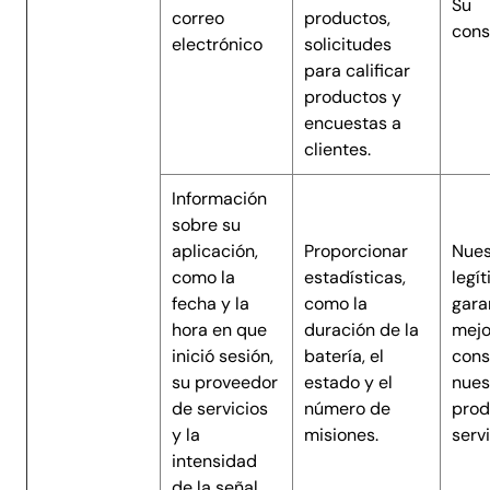
Su
correo
productos,
cons
electrónico
solicitudes
para calificar
productos y
encuestas a
clientes.
Información
sobre su
aplicación,
Proporcionar
Nues
como la
estadísticas,
legí
fecha y la
como la
garan
hora en que
duración de la
mejo
inició sesión,
batería, el
cons
su proveedor
estado y el
nues
de servicios
número de
prod
y la
misiones.
servi
intensidad
de la señal.