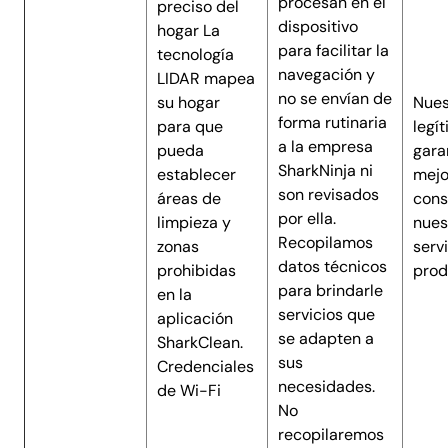
procesan en el
preciso del
dispositivo
hogar La
para facilitar la
tecnología
navegación y
LIDAR mapea
no se envían de
su hogar
Nues
forma rutinaria
para que
legí
a la empresa
pueda
garan
SharkNinja ni
establecer
mejo
son revisados
áreas de
cons
por ella.
limpieza y
nues
Recopilamos
zonas
serv
datos técnicos
prohibidas
prod
para brindarle
en la
servicios que
aplicación
se adapten a
SharkClean.
sus
Credenciales
necesidades.
de Wi-Fi
No
recopilaremos