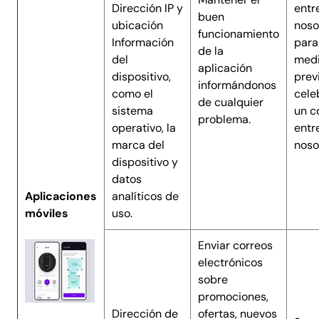
Dirección IP y
entr
buen
ubicación
noso
funcionamiento
Información
para
de la
del
med
aplicación
dispositivo,
previ
informándonos
como el
cele
de cualquier
sistema
un c
problema.
operativo, la
entr
marca del
noso
dispositivo y
datos
Aplicaciones
analíticos de
móviles
uso.
Enviar correos
electrónicos
sobre
promociones,
Dirección de
ofertas, nuevos