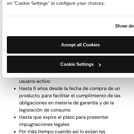
on "Cookie Settings" to configure your choices.
similar (como la venta de una división), podríamos
transferir o divulgar su información personal a un
comprador o posible comprador.
Show det
¿Durante cuánto tiempo conservamos su
información personal?
Accept all Cookies
Solo conservaremos la información personal durante
el tiempo que sea necesario para los fines descritos
en este Aviso, y según lo exija la ley:
Cookie Settings
Mientras tenga una cuenta con nosotros y sea un
usuario activo
Hasta 6 años desde la fecha de compra de un
producto, para facilitar el cumplimiento de las
obligaciones en materia de garantía y de la
legislación de consumo
Hasta que expire el plazo para presentar
impugnaciones legales
Por más tiempo cuando así lo exijan las