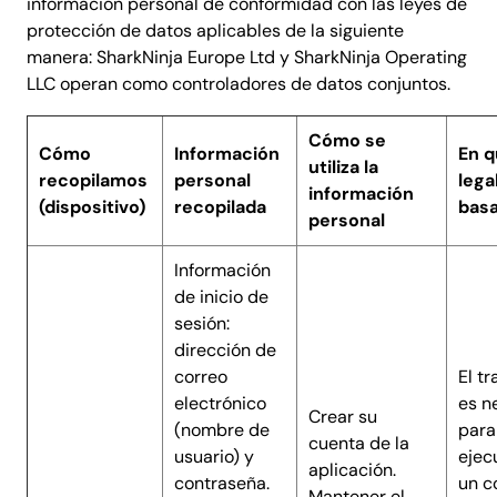
información personal de conformidad con las leyes de
protección de datos aplicables de la siguiente
manera: SharkNinja Europe Ltd y SharkNinja Operating
LLC operan como controladores de datos conjuntos.
Cómo se
Cómo
Información
En q
utiliza la
recopilamos
personal
lega
información
(dispositivo)
recopilada
bas
personal
Información
de inicio de
sesión:
dirección de
correo
El t
electrónico
es n
Crear su
(nombre de
para
cuenta de la
usuario) y
ejec
aplicación.
contraseña.
un c
Mantener el