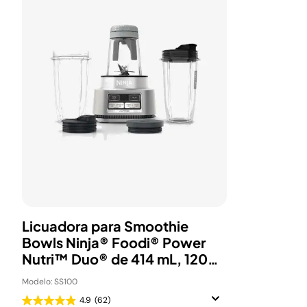
Licuadora para Smoothie
Bowls Ninja® Foodi® Power
Nutri™ Duo® de 414 mL, 1200
W
Modelo: SS100
4.9
(62)