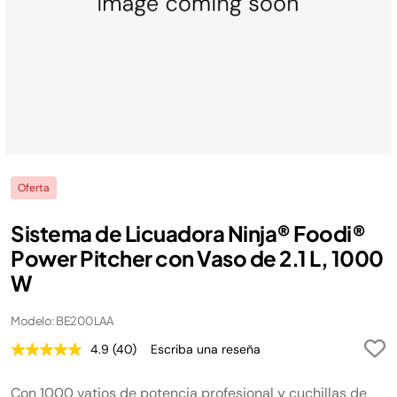
Oferta
Sistema de Licuadora Ninja® Foodi®
Power Pitcher con Vaso de 2.1 L, 1000
W
Modelo: BE200LAA
4.9
(40)
Escriba una reseña
Lea
40
reseñas.
Con 1000 vatios de potencia profesional y cuchillas de