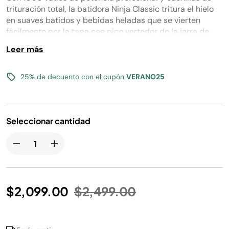
Enlace
en
trituración total, la batidora Ninja Classic tritura el hielo
la
en suaves batidos y bebidas heladas que se vierten
misma
fácilmente por la tapa con pico vertedor de la jarra de
página.
tamaño completo.
Leer más
25% de decuento con el cupón
VERANO25
Seleccionar cantidad
Precio reducido de
a
$2,099.00
$2,499.00