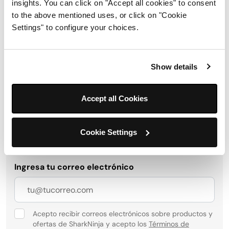
insights. You can click on "Accept all cookies" to consent
并由其存储。
to the above mentioned uses, or click on "Cookie
您也有权拒绝。如果您不同意，SharkNinja 可能无法评
Settings" to configure your choices.
估您是否适合所申请的职位，因为我们将无法获得处理您
的申请所需的必要信息。
Show details
Obtén 10 % de descuento al
Accept all Cookies
registrarte para recibir
actualizaciones y ofertas de
Cookie Settings
SharkNinja.
Ingresa tu correo electrónico
Acepto recibir correos electrónicos sobre productos y
ofertas de SharkNinja y acepto los
Términos de