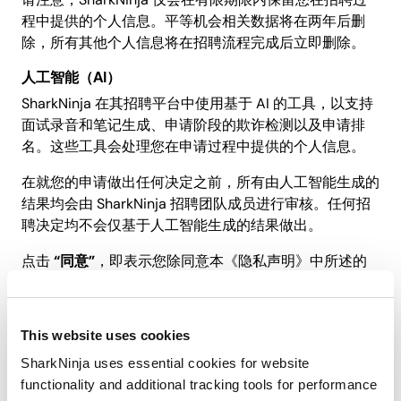
程中提供的个人信息。平等机会相关数据将在两年后删
除，所有其他个人信息将在招聘流程完成后立即删除。
人工智能（AI）
SharkNinja 在其招聘平台中使用基于 AI 的工具，以支持
面试录音和笔记生成、申请阶段的欺诈检测以及申请排
名。这些工具会处理您在申请过程中提供的个人信息。
在就您的申请做出任何决定之前，所有由人工智能生成的
结果均会由 SharkNinja 招聘团队成员进行审核。任何招
聘决定均不会仅基于人工智能生成的结果做出。
点击
“同意”
，即表示您除同意本《隐私声明》中所述的
个人信息向海外传输和存储外，还同意上述人工智能处
理。
This website uses cookies
您的同意
SharkNinja uses essential cookies for website
点击
“同意”
即表示您同意将招聘过程中收集的个人信息
functionality and additional tracking tools for performance
传输至 SharkNinja 的海外关联公司及 SaaS 服务提供商