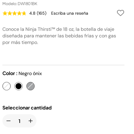
Modelo: DW1801BK
4.8
(165)
Escriba una reseña
Lea
165
reseñas.
Conoce la Ninja Thirsti™ de 18 oz, la botella de viaje
Enlace
en
diseñada para mantener las bebidas frías y con gas
la
por más tiempo.
misma
página.
Color :
Negro ónix
Seleccionar cantidad