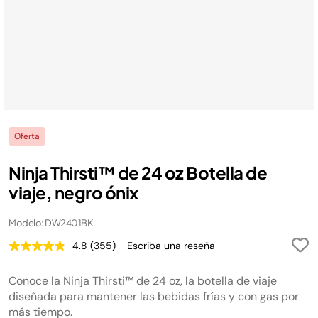
Oferta
Ninja Thirsti™ de 24 oz Botella de
viaje, negro ónix
Modelo: DW2401BK
4.8
(355)
Escriba una reseña
Lea
355
reseñas.
Conoce la Ninja Thirsti™ de 24 oz, la botella de viaje
Enlace
en
diseñada para mantener las bebidas frías y con gas por
la
más tiempo.