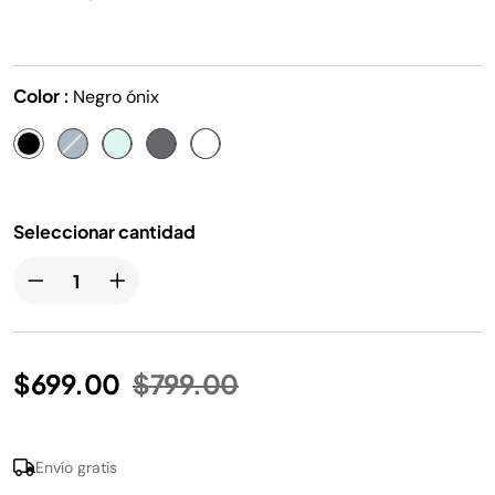
misma
página.
Color :
Negro ónix
Seleccionar cantidad
Precio reducido de
a
$699.00
$799.00
Envío gratis