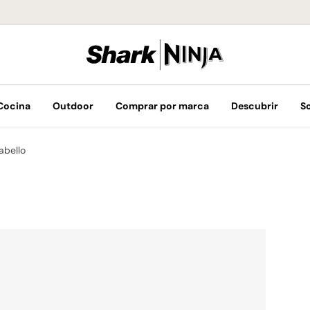
¡Envíos GRATIS 
Cocina
Outdoor
Comprar por marca
Descubrir
S
abello