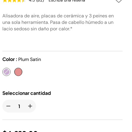
4.5
(82)
Escriba una reseña
Lea
82
reseñas.
Alisadora de aire, placas de cerámica y 3 peines en
Enlace
en
una sola herramienta. Pasa de cabello húmedo a un
la
lacio sedoso sin daño por calor.*
misma
página.
Color :
Plum Satin
Seleccionar cantidad