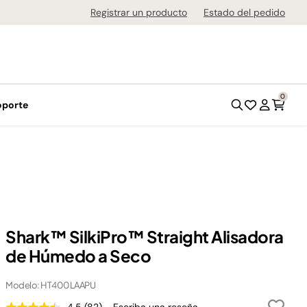
de 1-3 días en todo el país!
Registrar un producto
Estado del pedido
0
oporte
Shark™ SilkiPro™ Straight Alisadora
de Húmedo a Seco
Modelo: HT400LAAPU