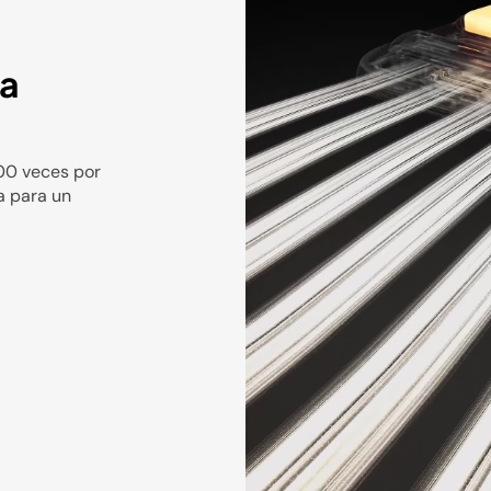
ca
000 veces por
a para un