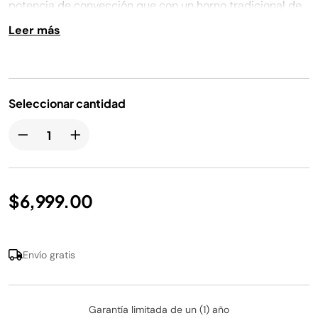
potencia de convección que con un horno tradicional de
página.
tamaño completo para comidas familiares rápidas y
Leer más
uniformes en dos niveles, sin necesidad de rotación.
Seleccionar cantidad
$6,999.00
Envío gratis
Garantía limitada de un (1) año