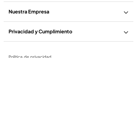
Nuestra Empresa
Privacidad y Cumplimiento
Política de privacidad
Horno Eléctrico con Air Fryer XL Pro 10 en 1
Ejercer mis derechos
$6,999.00
Términos de uso
Términos de Uso de Recetas
Aviso sobre cookies y publicidad
Accesibilidad