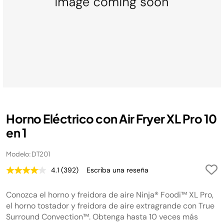
Horno Eléctrico con Air Fryer XL Pro 10
en 1
Modelo: DT201
4.1
(392)
Escriba una reseña
Lea
392
reseñas.
Conozca el horno y freidora de aire Ninja® Foodi™ XL Pro,
Enlace
en
el horno tostador y freidora de aire extragrande con True
la
Surround Convection™. Obtenga hasta 10 veces más
misma