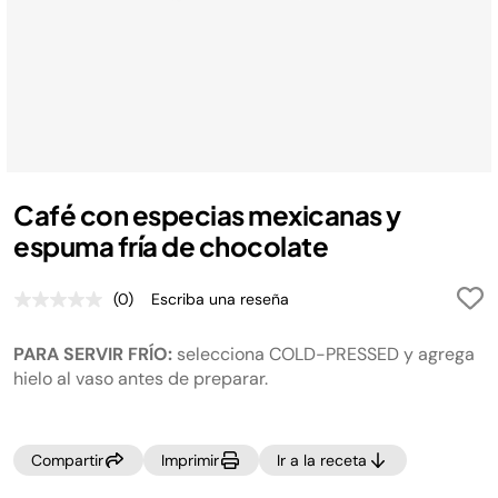
Café con especias mexicanas y
espuma fría de chocolate
(0)
Escriba una reseña
Sin
puntuación.
Enlace
PARA SERVIR FRÍO:
selecciona COLD-PRESSED y agrega
en
la
hielo al vaso antes de preparar.
misma
página.
Compartir
Imprimir
Ir a la receta