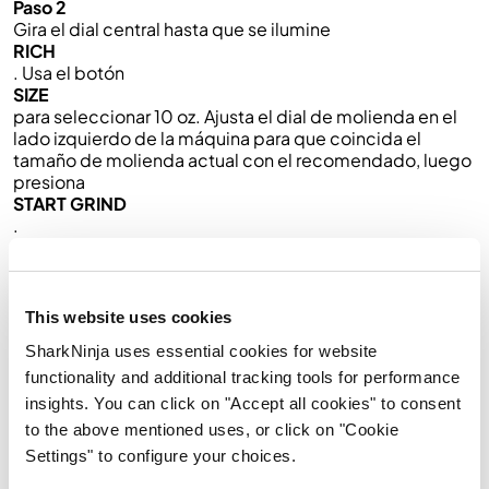
Paso 2
Gira el dial central hasta que se ilumine
RICH
. Usa el botón
SIZE
para seleccionar 10 oz. Ajusta el dial de molienda en el
lado izquierdo de la máquina para que coincida el
tamaño de molienda actual con el recomendado, luego
presiona
START GRIND
.
Paso 3
Agrega canela, chile en polvo y cayena al portafiltro y
golpea ligeramente para distribuir uniformemente las
This website uses cookies
especias sobre el café.
SharkNinja uses essential cookies for website
functionality and additional tracking tools for performance
Paso 4
insights. You can click on "Accept all cookies" to consent
Instala el portafiltro en el grupo de preparación
alineando los puntos naranjas y asegurándolo girando a
to the above mentioned uses, or click on "Cookie
la derecha.
Settings" to configure your choices.