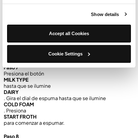
Paso 5
Coloca una taza de 14 oz debajo del portafiltro. Presiona
Show details
START BREW
.
Accept all Cookies
Paso 6
Agrega crema, azúcar y cacao en polvo a la jarra de
leche y colócala en la plataforma con la varilla de vapor
dentro.
Cookie Settings
Paso 7
Presiona el botón
MILK TYPE
hasta que se ilumine
DAIRY
. Gira el dial de espuma hasta que se ilumine
COLD FOAM
. Presiona
START FROTH
para comenzar a espumar.
Paso 8