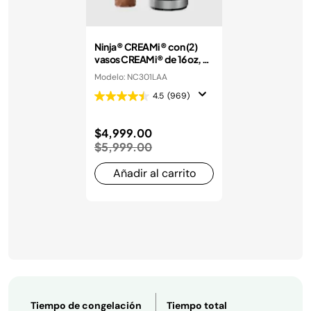
Ninja® CREAMi® con (2)
vasos CREAMi® de 16 oz, 7
Programas
Modelo: NC301LAA
4.5
(969)
Precio reducido de
$4,999.00
a
$5,999.00
Añadir al carrito
Tiempo de congelación
Tiempo total