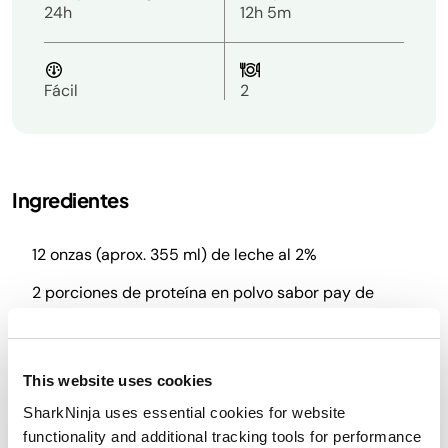
24h
12h 5m
Fácil
2
Ingredientes
12 onzas (aprox. 355 ml) de leche al 2%
2 porciones de proteína en polvo sabor pay de
calabaza
Clean Simple Eats
2 cucharadas de leche al 2%
This website uses cookies
Toppings
SharkNinja uses essential cookies for website
4 galletas tipo honey grahams sin gluten
functionality and additional tracking tools for performance