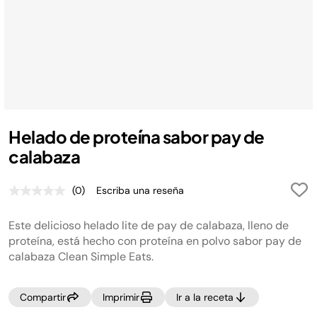
Helado de proteína sabor pay de
calabaza
(0)
Escriba una reseña
Sin
puntuación.
Enlace
Este delicioso helado lite de pay de calabaza, lleno de
en
la
proteína, está hecho con proteína en polvo sabor pay de
misma
calabaza Clean Simple Eats.
página.
Compartir
Imprimir
Ir a la receta