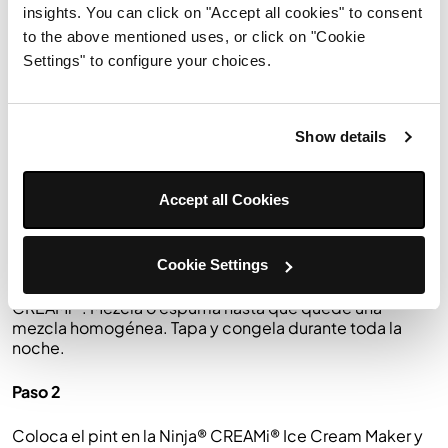
insights. You can click on "Accept all cookies" to consent
4 cucharadas de crema batida en aerosol
to the above mentioned uses, or click on "Cookie
2 cucharaditas de salsa de caramelo
Settings" to configure your choices.
Show details
Accept all Cookies
Instrucciones
Paso 1
Cookie Settings
Agrega la leche y la proteína en polvo a un pint Ninja®
CREAMi®. Mezcla o espuma hasta que quede una
mezcla homogénea. Tapa y congela durante toda la
noche.
Paso 2
Coloca el pint en la Ninja® CREAMi® Ice Cream Maker y