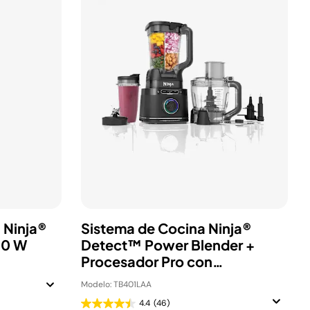
 Ninja®
Sistema de Cocina Ninja®
00 W
Detect™ Power Blender +
Procesador Pro con
BlendSense™, Vaso de 2.1 L,
Modelo: TB401LAA
1800 W
4.4
(46)