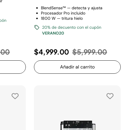
or
BlendSense™ — detecta y ajusta
Procesador Pro incluido
1800 W — tritura hielo
upón
20% de decuento con el cupón
VERANO20
reducido de
a
Precio reducido 
a
.00
$4,999.00
$5,999.00
Añadir al carrito