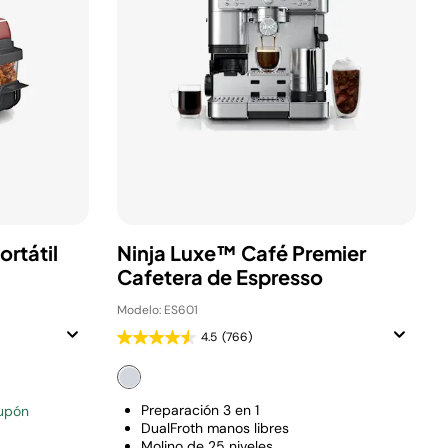
rtátil
Ninja Luxe™ Café Premier
Cafetera de Espresso
Modelo: ES601
4.5
(766)
Preparación 3 en 1
upón
DualFroth manos libres
Molino de 25 niveles