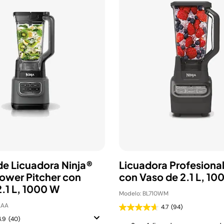
de Licuadora Ninja®
Licuadora Profesional
ower Pitcher con
con Vaso de 2.1 L, 10
2.1 L, 1000 W
Modelo: BL710WM
LAA
4.7
(94)
4.9
(40)