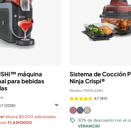
USHi™ máquina
Sistema de Cocción Po
nal para bebidas
Ninja Crispi®
das
Modelo: FN101LAARD
AA
4.7
(911)
.7
(2226)
le!
Ahorra $3,000 adicionales
30% de descuento con el c
upón
FLASH3000
VERANO30