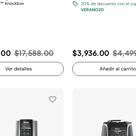
e™ Knockbox
20% de decuento con el c
VERANO20
Precio reducido de
a
Precio
9.00
$17,588.00
$3,936.00
$4,49
Ver detalles
Añadir al carrito