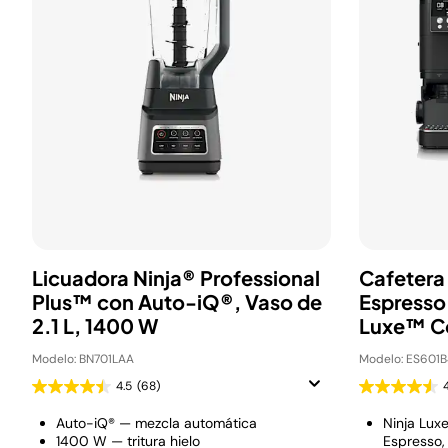
Licuadora Ninja® Professional
Cafetera
Plus™ con Auto-iQ®, Vaso de
Espresso
2.1 L, 1400 W
Luxe™ 
Modelo: BN701LAA
Modelo: ES601B
4.5
(68)
Auto-iQ® — mezcla automática
Ninja Lux
1400 W — tritura hielo
Espresso,