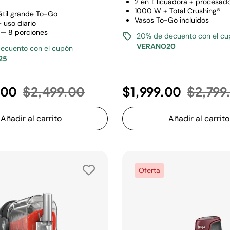
2 en 1: licuadora + procesad
1000 W + Total Crushing®
átil grande To-Go
Vasos To-Go incluidos
uso diario
L — 8 porciones
20% de decuento con el c
VERANO20
ecuento con el cupón
25
Precio reducido de
a
Precio 
.00
$2,499.00
$1,999.00
$2,799
Añadir al carrito
Añadir al carrito
Oferta