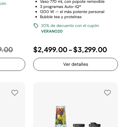
Vaso 770 mL con popote removible
upón
3 programas Auto-iQ®
1200 W — el más potente personal
Bubble tea y proteínas
20% de decuento con el cupón
VERANO20
 reducido de
a
9.00
$2,499.00
-
$3,299.00
Ver detalles