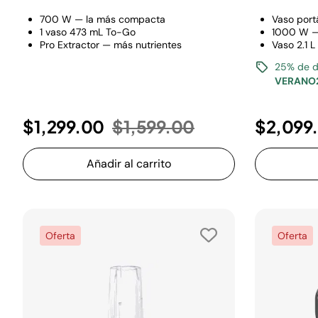
700 W — la más compacta
Vaso port
1 vaso 473 mL To-Go
1000 W — 
Pro Extractor — más nutrientes
Vaso 2.1 
25% de d
VERANO
Precio reducido de
a
$1,299.00
$1,599.00
$2,099
Añadir al carrito
Oferta
Oferta