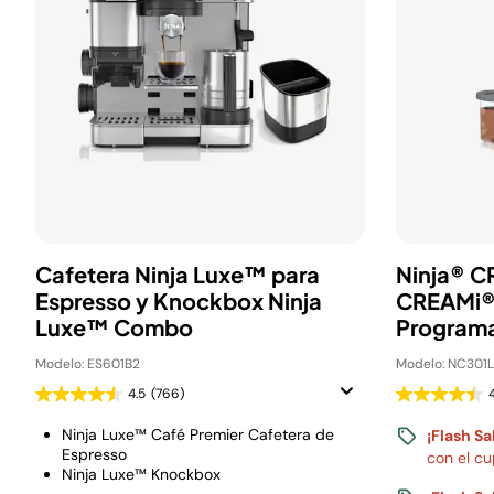
Cafetera Ninja Luxe™ para
Ninja® C
Espresso y Knockbox Ninja
CREAMi® 
Luxe™ Combo
Program
Modelo: ES601B2
Modelo: NC301
4.5
(766)
Ninja Luxe™ Café Premier Cafetera de
¡Flash Sa
Espresso
con el c
Ninja Luxe™ Knockbox