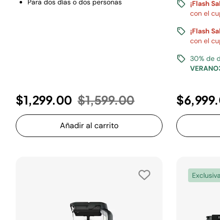
Para dos días o dos personas
¡Flash Sa
con el c
¡Flash Sa
con el c
30% de d
VERANO
Precio reducido de
a
$1,299.00
$1,599.00
$6,999
Añadir al carrito
Exclusiv