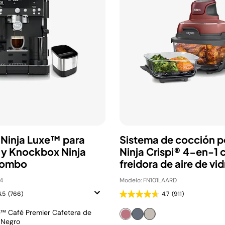
 Ninja Luxe™ para
Sistema de cocción po
 y Knockbox Ninja
Ninja Crispi® 4-en-1 
Combo
freidora de aire de vid
Cherry Tart
4
Modelo: FN101LAARD
4.5
(766)
4.7
(911)
e™ Café Premier Cafetera de
 Negro