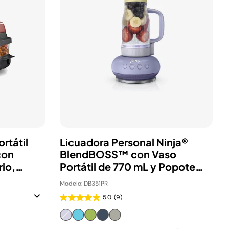
rtátil
Licuadora Personal Ninja®
con
BlendBOSS™ con Vaso
rio,
Portátil de 770 mL y Popote
Removible, 1200 W, 3
Modelo: DB351PR
Programas Auto-iQ®
5.0
(9)