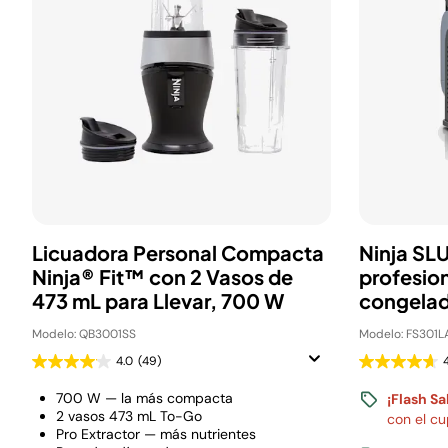
Licuadora Personal Compacta
Ninja SL
Ninja® Fit™ con 2 Vasos de
profesio
473 mL para Llevar, 700 W
congela
Modelo: QB3001SS
Modelo: FS301L
4.0
(49)
4
700 W — la más compacta
¡Flash Sa
2 vasos 473 mL To-Go
con el c
Pro Extractor — más nutrientes