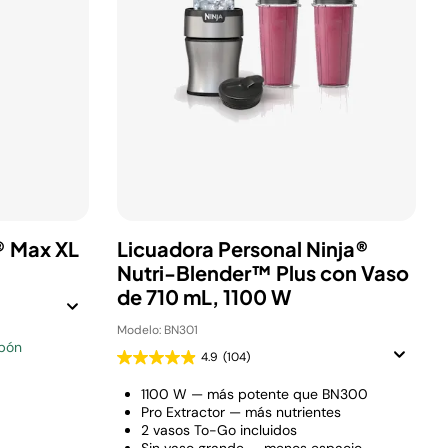
a® Max XL
Licuadora Personal Ninja®
Nutri-Blender™ Plus con Vaso
de 710 mL, 1100 W
Modelo: BN301
upón
4.9
(104)
1100 W — más potente que BN300
Pro Extractor — más nutrientes
2 vasos To-Go incluidos