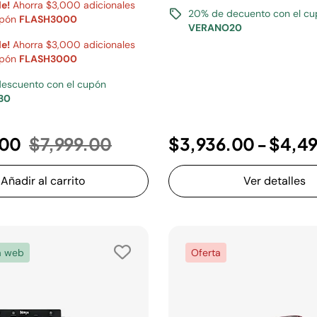
le!
Ahorra $3,000 adicionales
20% de decuento con el c
upón
FLASH3000
VERANO20
le!
Ahorra $3,000 adicionales
upón
FLASH3000
escuento con el cupón
30
Precio reducido de
a
.00
$7,999.00
$3,936.00
-
$4,4
Añadir al carrito
Ver detalles
a web
Oferta