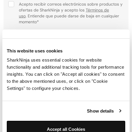
Acepto recibir correos electrónicos sobre productos y
ofertas de SharkNinja y acepto los
Términos de
uso
. Entiende que puede darse de baja en cualquier
momento
*
Para obtener información sobre cómo procesamos y
protegemos su información personal, visite nuestra política
de privacidad
aquí
.
This website uses cookies
SharkNinja uses essential cookies for website
Registrarse
functionality and additional tracking tools for performance
insights. You can click on "Accept all cookies" to consent
to the above mentioned uses, or click on "Cookie
Síguenos:
Settings" to configure your choices.
Show details
Accept all Cookies