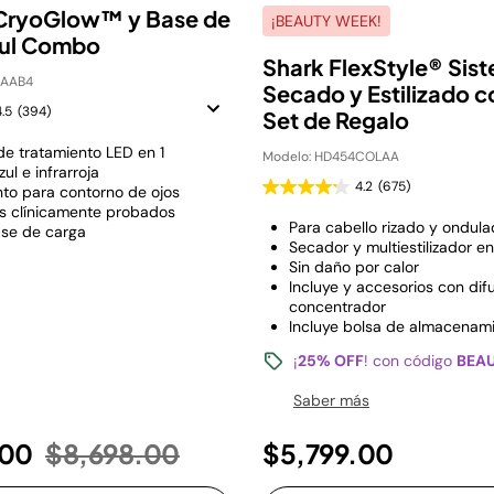
CryoGlow™ y Base de
¡BEAUTY WEEK!
zul Combo
Shark FlexStyle® Sis
LAAB4
Secado y Estilizado c
4.5
(394)
Set de Regalo
e tratamiento LED en 1
Modelo: HD454COLAA
zul e infrarroja
4.2
(675)
nto para contorno de ojos
s clínicamente probados
Para cabello rizado y ondul
ase de carga
Secador y multiestilizador en
Sin daño por calor
Incluye y accesorios con dif
concentrador
Incluye bolsa de almacenam
¡
25% OFF
! con código
BEA
Saber más
Precio reducido de
a
.00
$8,698.00
$5,799.00