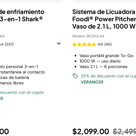
de enfriamiento
Sistema de Licuadora
 3-en-1 Shark®
Foodi® Power Pitcher
™
Vaso de 2.1 L, 1000 W
LAA
Modelo: BE200LAA
4.4
(237)
4.9
(40)
Vaso portátil grande To-Go
1000 W — uso diario
nto personal 3-en-1
Vaso 2.1 L — 8 porciones
instantánea al contacto
25% de decuento con el cu
oras de batería
VERANO25
 manos libres
escuento con el cupón
15
Precio
.00
$2,099.00
$2,49