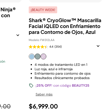
 Ninja®
¡BEAUTY WEEK!
 con
Shark® CryoGlow™ Mascarilla
Facial iQLED con Enfriamiento
para Contorno de Ojos, Azul
Modelo: FW312LAA
4.4
(354)
pón
4 modos de tratamiento LED en 1
Luz roja, azul e infrarroja
Enfriamiento para contorno de ojos
Resultados clínicamente probados
¡
25% OFF
! con código
BEAUTY25
Saber más
 reducido de
a
9.00
$6,999.00