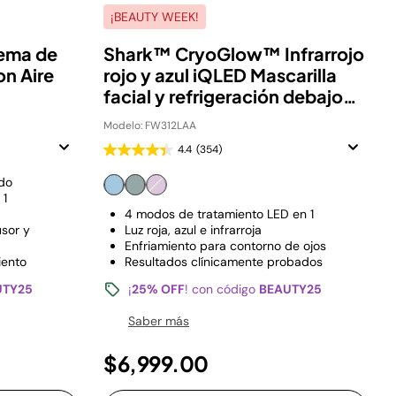
¡BEAUTY WEEK!
tema de
Shark™ CryoGlow™ Infrarrojo
on Aire
rojo y azul iQLED Mascarilla
facial y refrigeración debajo
de los ojos
Modelo: FW312LAA
4.4
(354)
ado
 1
4 modos de tratamiento LED en 1
usor y
Luz roja, azul e infrarroja
Enfriamiento para contorno de ojos
iento
Resultados clínicamente probados
UTY25
¡
25% OFF
! con código
BEAUTY25
Saber más
$6,999.00