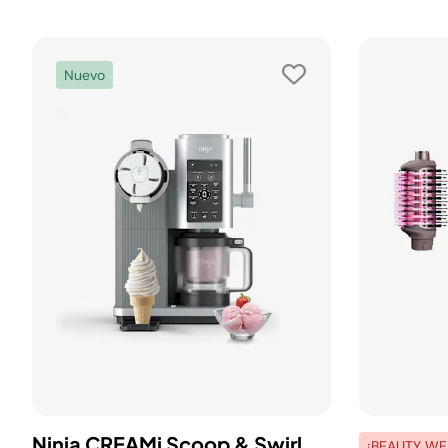
Nuevo
Ninja CREAMi Scoop & Swirl
¡BEAUTY WE