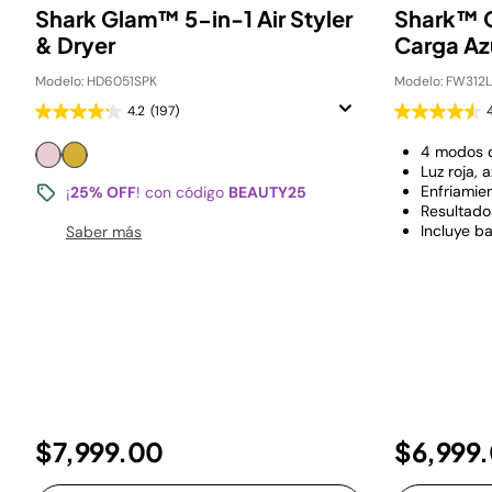
Shark Glam™ 5-in-1 Air Styler
Shark™ 
& Dryer
Carga A
Modelo: HD6051SPK
Modelo: FW312
4.2
(197)
4 modos d
Luz roja, a
Enfriamie
¡
25% OFF
! con código
BEAUTY25
Resultado
Incluye b
Saber más
$7,999.00
$6,999