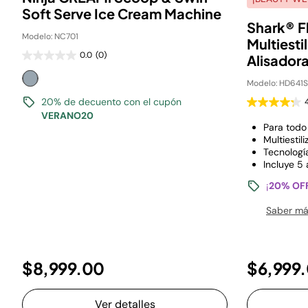
Soft Serve Ice Cream Machine
Shark® F
Modelo: NC701
Multiesti
0.0
(0)
Alisadora
Modelo: HD641S
20% de decuento con el cupón
VERANO20
Para todo
Multiestil
Tecnologí
Incluye 5
¡
20% OF
Saber m
$8,999.00
$6,999
Ver detalles