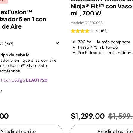
Ninja® Fit™ con Vaso
lexFusion™
mL, 700 W
lizador 5 en 1 con
Modelo: QB3000SS
 de Aire
4.1
(52)
700 W — la más compacta
4.2
(237)
1 vaso 473 mL To-Go
Pro Extractor — más nutrien
 tipo de cabello
izador 5 en 1 que alisa con aire
a FlexFusion™ Style-Safe
 accesorios
F
! con código
BEAUTY20
ás
Precio 
.00
$1,299.00
$1,599
Añadir al carrito
Añadir al carrito