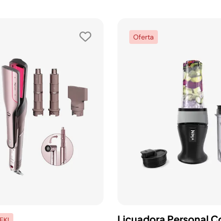
Oferta
Licuadora Personal 
EK!