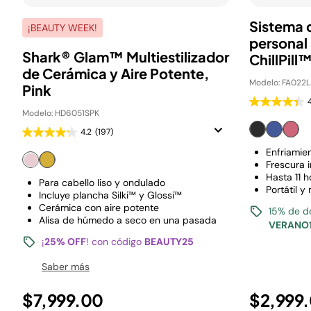
Sistema 
¡BEAUTY WEEK!
personal
Shark® Glam™ Multiestilizador
ChillPill
de Cerámica y Aire Potente,
Modelo: FA022
Pink
Modelo: HD6051SPK
4.2
(197)
Enfriamie
Frescura 
Hasta 11 h
Para cabello liso y ondulado
Portátil y
Incluye plancha Silki™ y Glossi™
Cerámica con aire potente
15% de d
Alisa de húmedo a seco en una pasada
VERANO
¡
25% OFF
! con código
BEAUTY25
Saber más
$7,999.00
$2,999