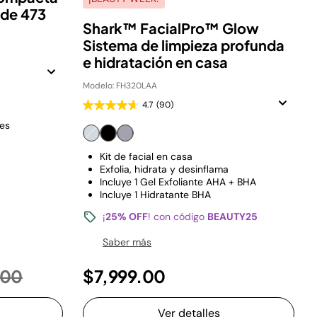
 de 473
Shark™ FacialPro™ Glow
Sistema de limpieza profunda
e hidratación en casa
Modelo: FH320LAA
4.7
(90)
tes
Kit de facial en casa
Exfolia, hidrata y desinflama
Incluye 1 Gel Exfoliante AHA + BHA
Incluye 1 Hidratante BHA
¡
25% OFF
! con código
BEAUTY25
Saber más
reducido de
a
.00
$7,999.00
Ver detalles