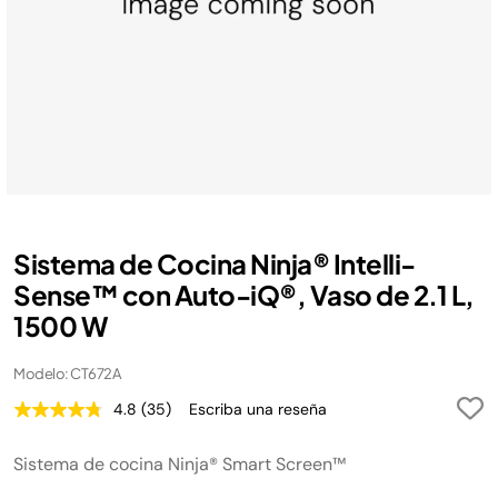
Sistema de Cocina Ninja® Intelli-
Sense™ con Auto-iQ®, Vaso de 2.1 L,
1500 W
Modelo: CT672A
4.8
(35)
Escriba una reseña
Lea
35
reseñas.
Sistema de cocina Ninja® Smart Screen™
Enlace
en