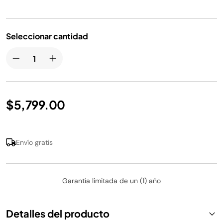
la
misma
página.
Seleccionar cantidad
$5,799.00
Envío gratis
Garantía limitada de un (1) año
Detalles del producto