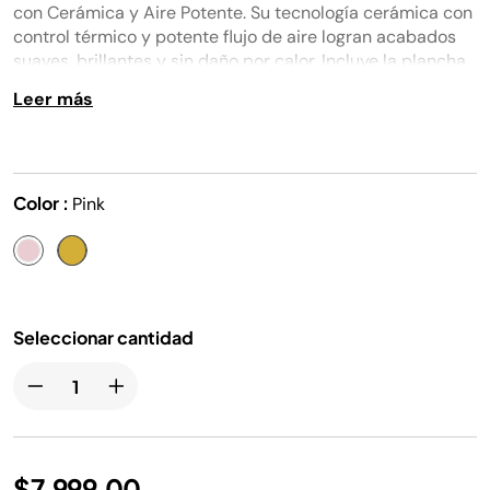
en
con Cerámica y Aire Potente. Su tecnología cerámica con
la
control térmico y potente flujo de aire logran acabados
misma
suaves, brillantes y sin daño por calor. Incluye la plancha
página.
Shark® Silki™ y el estilizador Shark® Glossi™ para cabello
Leer más
liso y ondulado.
Color :
Pink
Seleccionar cantidad
$7,999.00