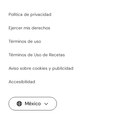
Política de privacidad
Ejercer mis derechos
Términos de uso
Términos de Uso de Recetas
Aviso sobre cookies y publicidad
Accesibilidad
México
Shark® Glam™ Multiestilizador de Cerámica y Aire Potente, Pink
©2026
SharkNinja Operating, LLC. Todos los derechos
$7,999.00
reservados.