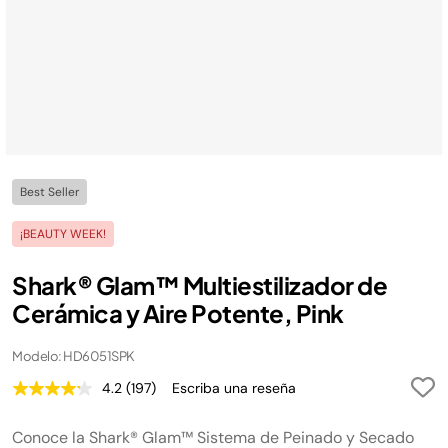
Best Seller
¡BEAUTY WEEK!
Shark® Glam™ Multiestilizador de
Cerámica y Aire Potente, Pink
Modelo: HD6051SPK
4.2
(197)
Escriba una reseña
Lea
197
reseñas.
Conoce la Shark® Glam™ Sistema de Peinado y Secado
Enlace