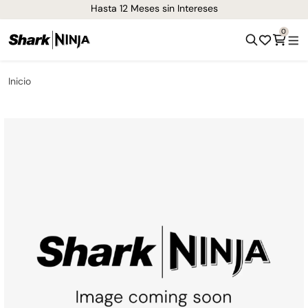
¡Envíos GRATIS de 1-3 días en todo el país!
0
Inicio