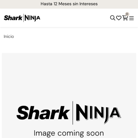
¡Envíos GRATIS de 1-3 días en todo el país!
0
Inicio