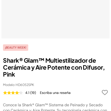
¡BEAUTY WEEK!
Shark® Glam™ Multiestilizador de
Cerámica y Aire Potente con Difusor,
Pink
Modelo: HD6052SPK
4.1
(19)
Escriba una reseña
Lea
19
reseñas.
Conoce la Shark® Glam™ Sistema de Peinado y Secado
Enlace
en
con Cerámica y Aire Potente. Su tecnología cerámica con