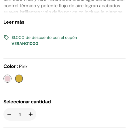
la
control térmico y potente flujo de aire logran acabados
misma
suaves, brillantes y sin daño por calor. Incluye la plancha
página.
Shark® Silki™, el estilizador Shark® Glossi™ y difusor para
Leer más
cabello rizado y ondulado.
$1,000 de descuento con el cupón
VERANO1000
Color :
Pink
Seleccionar cantidad