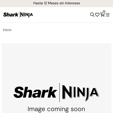
¡Envíos GRATIS de 1-3 días en todo el país!
0
Inicio