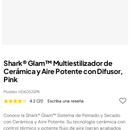
Shark® Glam™ Multiestilizador de
Cerámica y Aire Potente con Difusor,
Pink
Modelo: HD6052SPK
4.2
(21)
Escriba una reseña
Lea
21
reseñas.
Conoce la Shark® Glam™ Sistema de Peinado y Secado
Enlace
en
con Cerámica y Aire Potente. Su tecnología cerámica con
la
control térmico y potente flujo de aire logran acabados