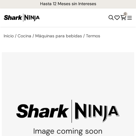
ntereses
¡Envíos GRATIS de 1-3 días en to
0
Inicio
Cocina
Máquinas para bebidas
Termos