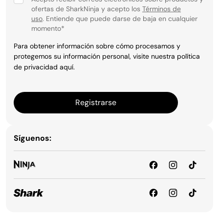
ofertas de SharkNinja y acepto los
Términos de
uso
. Entiende que puede darse de baja en cualquier
momento
*
Para obtener información sobre cómo procesamos y
protegemos su información personal, visite nuestra política
de privacidad
aquí
.
Registrarse
Síguenos: