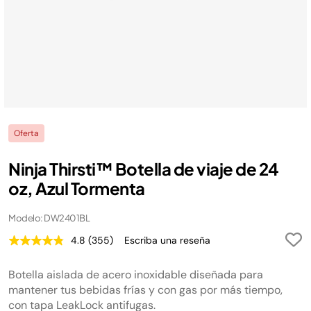
Oferta
Ninja Thirsti™ Botella de viaje de 24
oz, Azul Tormenta
Modelo: DW2401BL
4.8
(355)
Escriba una reseña
Lea
355
reseñas.
Botella aislada de acero inoxidable diseñada para
Enlace
en
mantener tus bebidas frías y con gas por más tiempo,
la
con tapa LeakLock antifugas.