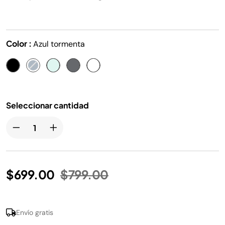
misma
página.
Color :
Azul tormenta
Seleccionar cantidad
Precio reducido de
a
$699.00
$799.00
Envío gratis