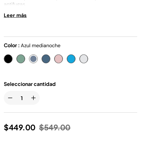
misma
antifugas.
página.
Leer más
Color :
Azul medianoche
Seleccionar cantidad
Precio reducido de
a
$449.00
$549.00