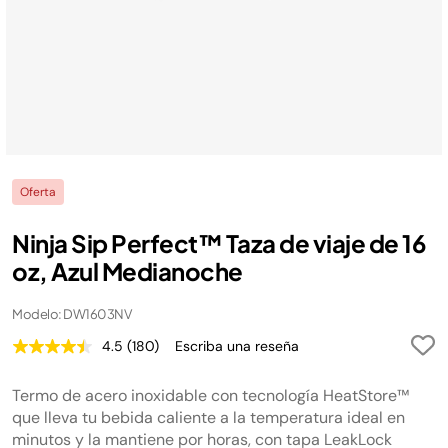
Oferta
Ninja Sip Perfect™ Taza de viaje de 16
oz, Azul Medianoche
Modelo: DW1603NV
4.5
(180)
Escriba una reseña
Lea
180
reseñas.
Termo de acero inoxidable con tecnología HeatStore™
Enlace
en
que lleva tu bebida caliente a la temperatura ideal en
la
minutos y la mantiene por horas, con tapa LeakLock