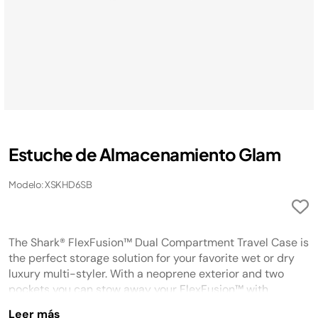
Estuche de Almacenamiento Glam
Modelo: XSKHD6SB
The Shark® FlexFusion™ Dual Compartment Travel Case is
the perfect storage solution for your favorite wet or dry
luxury multi-styler. With a neoprene exterior and two
pockets you can stow away your FlexFusion™ with
confidence. It securely fits your Shark® FlexFusion™ and
Leer más