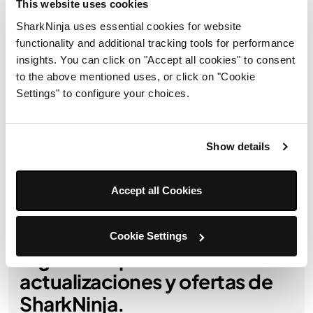
This website uses cookies
SharkNinja uses essential cookies for website
Detalles del producto
functionality and additional tracking tools for performance
insights. You can click on "Accept all cookies" to consent
to the above mentioned uses, or click on "Cookie
En la caja
Settings" to configure your choices.
Envíos y devoluciones
Show details
Accept all Cookies
Obtén 10 % de descuento al
Cookie Settings
registrarte para recibir
actualizaciones y ofertas de
SharkNinja.