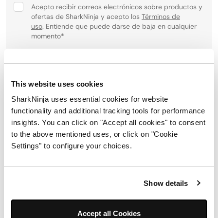
Acepto recibir correos electrónicos sobre productos y
ofertas de SharkNinja y acepto los
Términos de
uso
. Entiende que puede darse de baja en cualquier
momento
*
Para obtener información sobre cómo procesamos y
protegemos su información personal, visite nuestra política
de privacidad
aquí
.
This website uses cookies
SharkNinja uses essential cookies for website
Registrarse
functionality and additional tracking tools for performance
insights. You can click on "Accept all cookies" to consent
to the above mentioned uses, or click on "Cookie
Síguenos:
Settings" to configure your choices.
Show details
Accept all Cookies