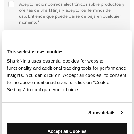
Acepto recibir correos electrónicos sobre productos y
ofertas de SharkNinja y acepto los
Términos de
uso
. Entiende que puede darse de baja en cualquier
momento
*
Para obtener información sobre cómo procesamos y
protegemos su información personal, visite nuestra política
de privacidad
aquí
.
This website uses cookies
SharkNinja uses essential cookies for website
Registrarse
functionality and additional tracking tools for performance
insights. You can click on "Accept all cookies" to consent
to the above mentioned uses, or click on "Cookie
Síguenos:
Settings" to configure your choices.
Show details
Accept all Cookies