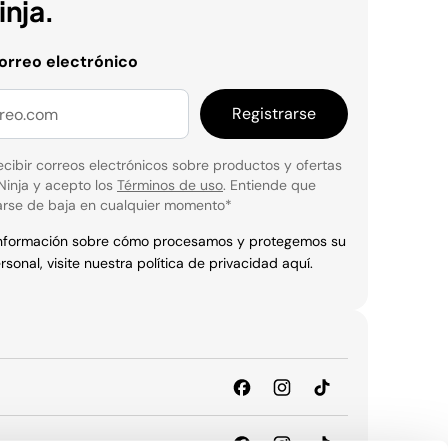
nja.
correo electrónico
Registrarse
cibir correos electrónicos sobre productos y ofertas
Ninja y acepto los
Términos de uso
. Entiende que
rse de baja en cualquier momento
*
información sobre cómo procesamos y protegemos su
rsonal, visite nuestra política de privacidad
aquí
.