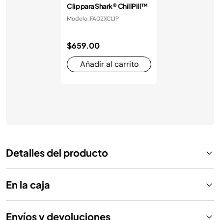
Clip para Shark® ChillPill™
Modelo: FA02XCLIP
$659.00
Añadir al carrito
Detalles del producto
En la caja
Envíos y devoluciones