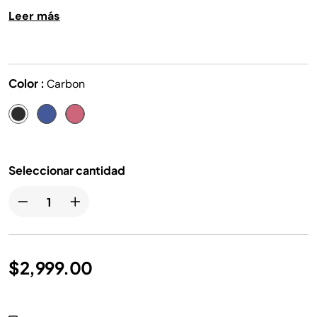
de frescura inmediata dentro y fuera de casa gracias a su
Leer más
batería de larga duración, diseñada para mantenerte
fresco mientras te mueves
Color :
Carbon
Seleccionar cantidad
$2,999.00