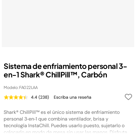
Sistema de enfriamiento personal 3-
en-1 Shark® ChillPill™, Carbón
Modelo: FA022LAA
4.4
(238)
Escriba una reseña
Lea
238
reseñas.
Shark® ChillPill™ es el único sistema de enfriamiento
Enlace
en
personal 3‑en‑1 que combina ventilador, brisa y
la
tecnología InstaChill. Puedes usarlo puesto, sujetarlo o
misma
colocarlo en modo de mesa sin usar las manos. Disfruta
página.