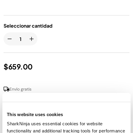
Seleccionar cantidad
$659.00
Envío gratis
Detalles del producto
This website uses cookies
SharkNinja uses essential cookies for website
En la caja
functionality and additional tracking tools for performance