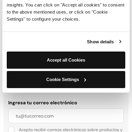
insights. You can click on "Accept all cookies" to consent
to the above mentioned uses, or click on "Cookie
Envíos y devoluciones
Settings" to configure your choices.
Show details
Obtén 10 % de descuento al
Accept all Cookies
registrarte para recibir
actualizaciones y ofertas de
Cookie Settings
SharkNinja.
Ingresa tu correo electrónico
Acepto recibir correos electrónicos sobre productos y