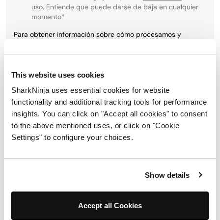
uso
. Entiende que puede darse de baja en cualquier
momento
*
Para obtener información sobre cómo procesamos y
protegemos su información personal, visite nuestra política
de privacidad
aquí
.
This website uses cookies
SharkNinja uses essential cookies for website
Registrarse
functionality and additional tracking tools for performance
insights. You can click on "Accept all cookies" to consent
to the above mentioned uses, or click on "Cookie
Síguenos:
Settings" to configure your choices.
Show details
Accept all Cookies
Soporte