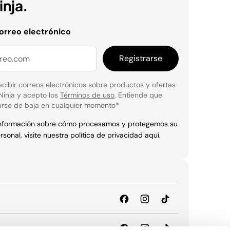
nja.
correo electrónico
Registrarse
cibir correos electrónicos sobre productos y ofertas
Ninja y acepto los
Términos de uso
. Entiende que
rse de baja en cualquier momento
*
información sobre cómo procesamos y protegemos su
rsonal, visite nuestra política de privacidad
aquí
.