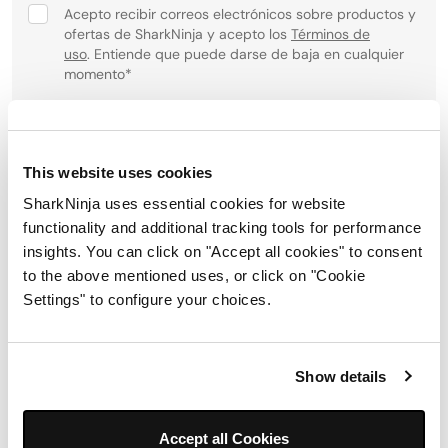
Acepto recibir correos electrónicos sobre productos y
ofertas de SharkNinja y acepto los
Términos de
uso
. Entiende que puede darse de baja en cualquier
momento
*
Para obtener información sobre cómo procesamos y
protegemos su información personal, visite nuestra política
de privacidad
aquí
.
This website uses cookies
SharkNinja uses essential cookies for website
Registrarse
functionality and additional tracking tools for performance
insights. You can click on "Accept all cookies" to consent
to the above mentioned uses, or click on "Cookie
Síguenos:
Settings" to configure your choices.
Show details
Accept all Cookies