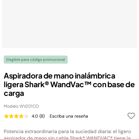
Elegible para código promocional
Aspiradora de mano inalámbrica
ligera Shark® WandVac™ con base de
carga
Modelo: WV201CO
4.0
(8)
Escriba una reseña
Lea
8
reseñas.
Potencia extraordinaria para la suciedad diaria: el ligero
Enlace
en
aspirador de mano sin cable Shark® WANDVAC® tiene la