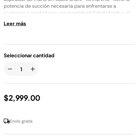
la
potencia de succión necesaria para enfrentarse a
misma
cualquier suciedad con una maniobrabilidad rápida y el
página.
rendimiento puro de Shark®.
Leer más
Seleccionar cantidad
$2,999.00
Envío gratis