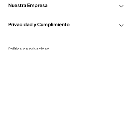
Nuestra Empresa
Privacidad y Cumplimiento
Política de privacidad
Aspiradora de mano inalámbrica ligera Shark® WandVac™ con base
Ejercer mis derechos
de carga
$2,999.00
Términos de uso
Términos de Uso de Recetas
Aviso sobre cookies y publicidad
Accesibilidad