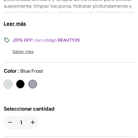
la
suavemente, limpiar los poros, hidratar profundamente y
misma
reducir la hinchazón, revelando una piel visiblemente más
página.
saludable en solo 10 minutos. Clínicamente probado y
Leer más
desarrollado con expertos en cuidado de la piel.
¡
25% OFF
! con código
BEAUTY25
Saber más
Color :
Blue Frost
Seleccionar cantidad