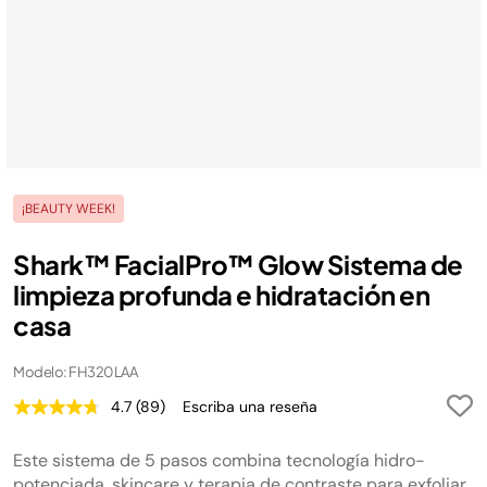
¡BEAUTY WEEK!
Shark™ FacialPro™ Glow Sistema de
limpieza profunda e hidratación en
casa
Modelo: FH320LAA
4.7
(89)
Escriba una reseña
Lea
89
reseñas.
Este sistema de 5 pasos combina tecnología hidro-
Enlace
en
potenciada, skincare y terapia de contraste para exfoliar