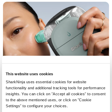
This website uses cookies
SharkNinja uses essential cookies for website
Poros visiblemente más pequeños
functionality and additional tracking tools for performance
insights. You can click on "Accept all cookies" to consent
desde el primer uso*
to the above mentioned uses, or click on "Cookie
La tecnología hidro-potenciada limpia los poros en
Settings" to configure your choices.
profundidad para extracciones seguras que respetan la