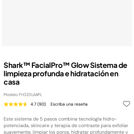
Shark™ FacialPro™ Glow Sistema de
limpieza profunda e hidratación en
casa
Modelo: FH320LAAPL
4.7
(90)
Escriba una reseña
Lea
90
reseñas.
Este sistema de 5 pasos combina tecnología hidro-
Enlace
en
potenciada, skincare y terapia de contraste para exfoliar
la
suavemente, limpiar los poros, hidratar profundamente y