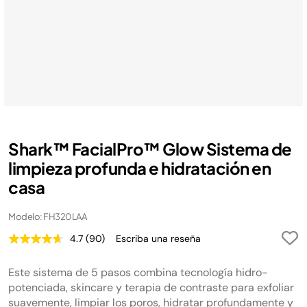
Shark™ FacialPro™ Glow Sistema de
limpieza profunda e hidratación en
casa
Modelo: FH320LAA
4.7
(90)
Escriba una reseña
Lea
90
reseñas.
Este sistema de 5 pasos combina tecnología hidro-
Enlace
en
potenciada, skincare y terapia de contraste para exfoliar
la
suavemente, limpiar los poros, hidratar profundamente y