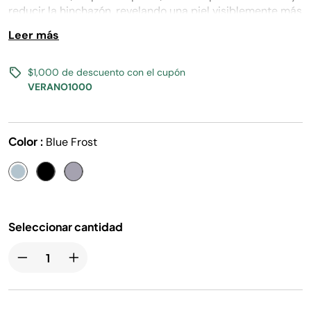
misma
reducir la hinchazón, revelando una piel visiblemente más
página.
saludable en solo 10 minutos. Clínicamente probado y
Leer más
desarrollado con expertos en cuidado de la piel.
$1,000 de descuento con el cupón
VERANO1000
Color :
Blue Frost
Seleccionar cantidad