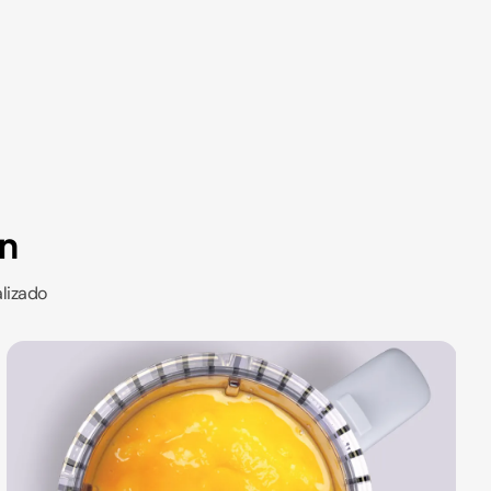
ón
alizado