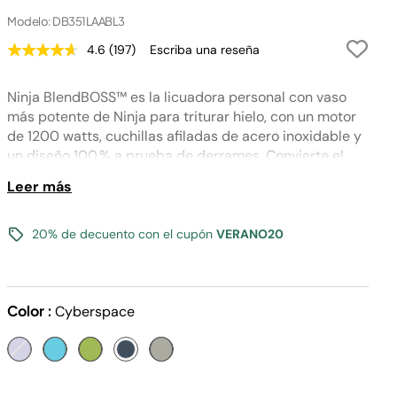
Modelo: DB351LAABL3
4.6
(197)
Escriba una reseña
Lea
197
reseñas.
Ninja BlendBOSS™ es la licuadora personal con vaso
Enlace
en
más potente de Ninja para triturar hielo, con un motor
la
de 1200 watts, cuchillas afiladas de acero inoxidable y
misma
página.
un diseño 100 % a prueba de derrames. Convierte el
hielo en nieve fácilmente.
Leer más
20% de decuento con el cupón
VERANO20
Color :
Cyberspace