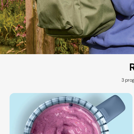
R
3 prog