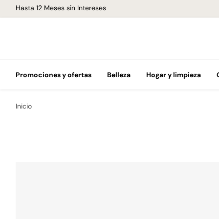
¡Envíos GRATIS de 1-3 días en todo el país!
Promociones y ofertas
Belleza
Hogar y limpieza
Inicio